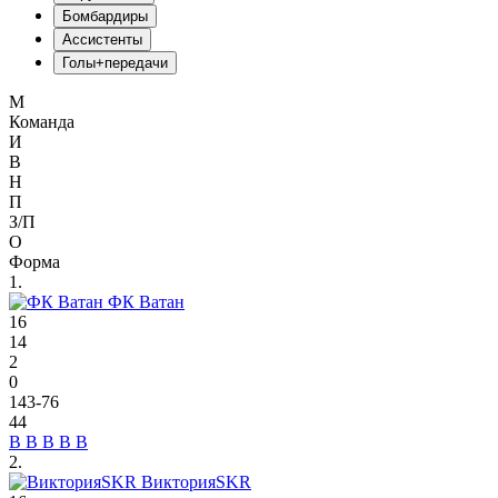
Бомбардиры
Ассистенты
Голы+передачи
М
Команда
И
В
Н
П
З/П
О
Форма
1.
ФК Ватан
16
14
2
0
143-76
44
В
В
В
В
В
2.
ВикторияSKR