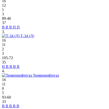
16
12
1
3
89-46
37
В
В
В
П
П
3.
Т-34 (Д)
16
11
2
3
105-72
35
Н
В
В
В
В
4.
Тюменнефтегаз
16
11
0
5
93-60
33
В
В
В
В
В