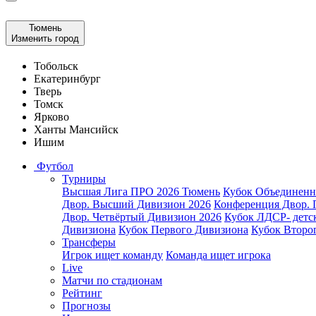
Тюмень
Изменить город
Тобольск
Екатеринбург
Тверь
Томск
Ярково
Ханты Мансийск
Ишим
Футбол
Турниры
Высшая Лига ПРО 2026 Тюмень
Кубок Объединен
Двор. Высший Дивизион 2026
Конференция Двор. 
Двор. Четвёртый Дивизион 2026
Кубок ЛДСР- детс
Дивизиона
Кубок Первого Дивизиона
Кубок Второ
Трансферы
Игрок ищет команду
Команда ищет игрока
Live
Матчи по стадионам
Рейтинг
Прогнозы