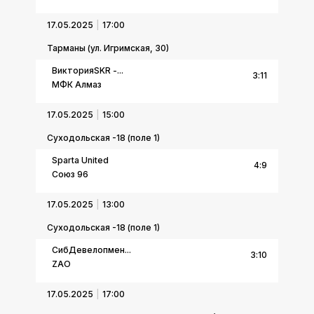
17.05.2025
17:00
Тарманы (ул. Игримская, 30)
ВикторияSKR -...
3
:
11
МФК Алмаз
17.05.2025
15:00
Суходольская -18 (поле 1)
Sparta United
4
:
9
Союз 96
17.05.2025
13:00
Суходольская -18 (поле 1)
СибДевелопмен...
3
:
10
ZAO
17.05.2025
17:00