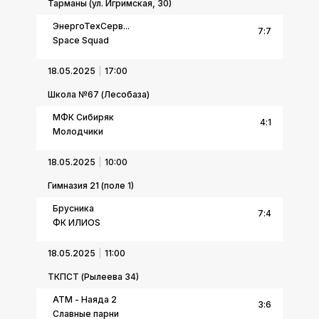
Тарманы (ул. Игримская, 30)
ЭнергоТехСерв...
7
:
7
Space Squad
18.05.2025
17:00
Школа №67 (Лесобаза)
МФК Сибиряк
4
:
1
Молодчики
18.05.2025
10:00
Гимназия 21 (поле 1)
Брусника
7
:
4
ФК ИЛИОS
18.05.2025
11:00
ТКПСТ (Рылеева 34)
АТМ - Наяда 2
3
:
6
Славные парни