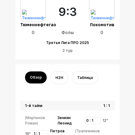
9:3
Тюменнефтегаз
Локомотив
0
Фолы
0
Третья Лига ПРО 2025
2 тур
Обзор
H2H
Таблица
1-й тайм
1 : 1
(Мартынов
Зенкин
0 : 1
12”
Роман)
Леонид
Петров
(Трапезников
19”
1 : 1