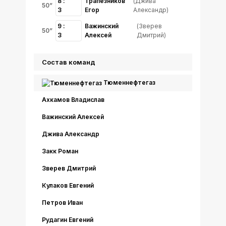
8 :
Трапезников
(Джива
50”
3
Егор
Александр)
9 :
Важинский
(Зверев
50”
3
Алексей
Дмитрий)
Состав команд
Тюменнефтегаз
Ахкамов Владислав
Важинский Алексей
Джива Александр
Закк Роман
Зверев Дмитрий
Кулаков Евгений
Петров Иван
Рудагин Евгений