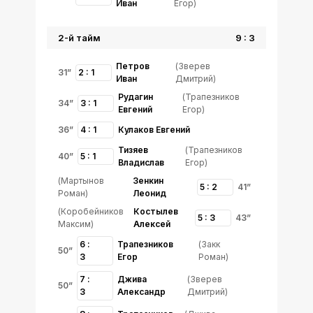
Иван
Егор)
2-й тайм
9 : 3
Петров
(Зверев
31”
2 : 1
Иван
Дмитрий)
Рудагин
(Трапезников
34”
3 : 1
Евгений
Егор)
36”
4 : 1
Кулаков Евгений
Тизяев
(Трапезников
40”
5 : 1
Владислав
Егор)
(Мартынов
Зенкин
5 : 2
41”
Роман)
Леонид
(Коробейников
Костылев
5 : 3
43”
Максим)
Алексей
6 :
Трапезников
(Закк
50”
3
Егор
Роман)
7 :
Джива
(Зверев
50”
3
Александр
Дмитрий)