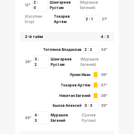
2 :
Шангареев
(Мурашов
12”
0
Рустам
Евгений)
(Касаткин
Токарев
2 : 1
21”
Егор)
Артём
2-й тайм
4 : 3
Титлянов Владислав
2 : 2
34”
3 :
Шангареев
(Мурашов
36”
2
Рустам
Евгений)
Лукин Иван
36”
Токарев Артём
37”
Никитин Евгений
38”
Быков Алексей
3 : 3
39”
4 :
Мурашов
(Грачев
49”
3
Евгений
Руслан)