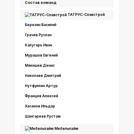
Состав команд
ТАТРУС-Славстрой
Березин Василий
Грачев Руслан
Калугарь Иван
Мурашов Евгений
Мякишев Денис
Николаев Дмитрий
Нутфуллин Артур
Францев Алексей
Хасанов Ильдар
Шангареев Рустам
Мебельлайм