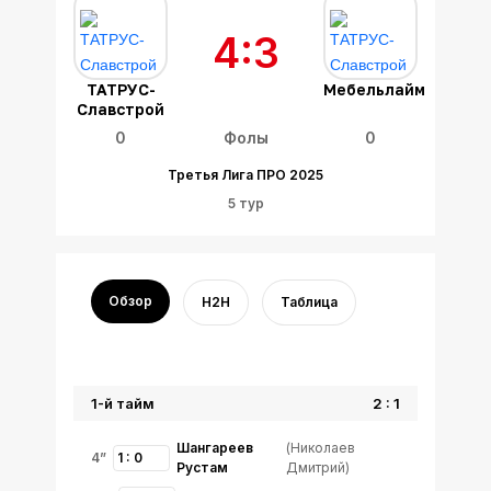
4:3
ТАТРУС-
Мебельлайм
Славстрой
0
Фолы
0
Третья Лига ПРО 2025
5 тур
Обзор
H2H
Таблица
1-й тайм
2 : 1
Шангареев
(Николаев
4”
1 : 0
Рустам
Дмитрий)