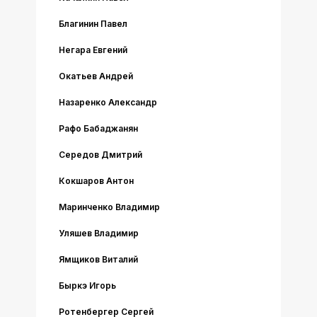
Благинин Павел
Негара Евгений
Окатьев Андрей
Назаренко Александр
Рафо Бабаджанян
Середов Дмитрий
Кокшаров Антон
Маринченко Владимир
Уляшев Владимир
Ямщиков Виталий
Быркэ Игорь
Ротенбергер Сергей