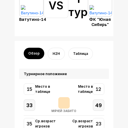
VS
тур
Ватутино-14
ФК "Юная
Сибирь"
Обзор
H2H
Таблица
Турнирное положение
Место в
Место в
15
12
таблице
таблице
33
49
МЯЧЕЙ ЗАБИТО
Ср.возраст
Ср.возраст
35
23
игроков
игроков