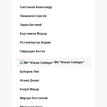
Салтыков Александр
Ланшаков Сергей
Зарва Виталий
Бортников Федор
Ротенбергер Вадим
Гаврыщук Антон
ФК "Юная Сибирь"
Бубарев Лев
Исаев Денис
Кнауб Макар
Марчук Ростислав
Моргунов Олег