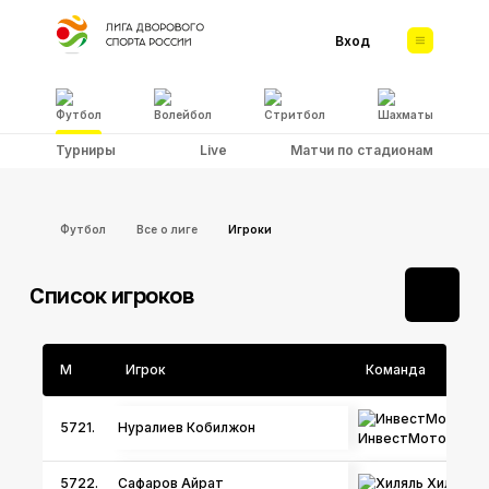
Вход
Футбол
Волейбол
Стритбол
Шахматы
Турниры
Live
Матчи по стадионам
Футбол
Все о лиге
Игроки
Список игроков
М
Игрок
Команда
5721.
Нуралиев Кобилжон
ИнвестМоторСерв
Хиляль
5722.
Сафаров Айрат