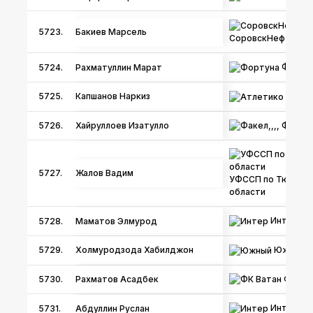
5723.
Бакиев Марсель
СоровскНефть
Форту
5724.
Рахматуллин Марат
Атлет
5725.
Капшанов Наркиз
Факел,,
5726.
Хайруллоев Изатулло
5727.
Жалов Вадим
УФССП по Тюменс
области
Интер
5728.
Маматов Элмурод
Южный
5729.
Холмуродзода Хабилджон
ФК Ва
5730.
Рахматов Асадбек
Интер
5731.
Абдуллин Руслан