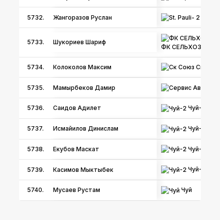
St. Pau
5732.
Жангоразов Руслан
5733.
Шукориев Шариф
ФК СЕЛЬХОЗ-ЮНА
Ск Сою
5734.
Колоколов Максим
Се
5735.
Мамырбеков Дамир
Чуй-2
5736.
Саидов Адилет
Чуй-2
5737.
Исмайилов Динислам
Чуй-2
5738.
Екубов Маскат
Чуй-2
5739.
Касимов Мыктыбек
Чуй
5740.
Мусаев Рустам