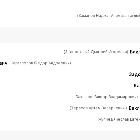
(Заманов Ниджат Алимазан оглы)
Бак
(Задорожный Дмитрий Игоревич)
вич
(Каргаполов Федор Андреевич)
Зад
Ка
(Бакланов Виктор Владимирович)
Бакл
(Терехов Артём Валерьевич )
(Чупин Вячеслав Евге