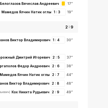
Белоглазов Вячеслав Андреевич
17”
Мамедов Ялчин Натик оглы
1 : 3
19”
2 : 9
ланов Виктор Владимирович
1 : 4
30”
орожный Дмитрий Игоревич
2 : 5
37”
ргаполов Федор Андреевич
2 : 6
38”
Мамедов Ялчин Натик оглы
2 : 7
44”
анов Виктор Владимирович
2 : 8
48”
Кох Никита Рудьевич
2 : 9
49”
ньевич)