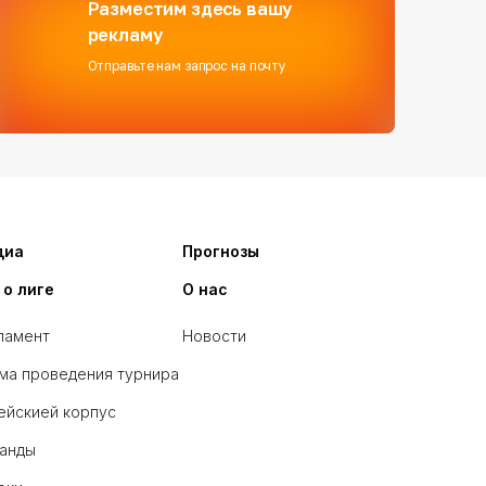
Разместим здесь вашу
рекламу
Отправьте нам запрос на почту
диа
Прогнозы
 о лиге
О нас
ламент
Новости
ма проведения турнира
ейскией корпус
анды