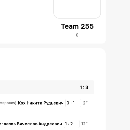
Team 255
0
1 : 3
Кох Никита Рудьевич
0 : 1
2”
имирович)
оглазов Вячеслав Андреевич
1 : 2
12”