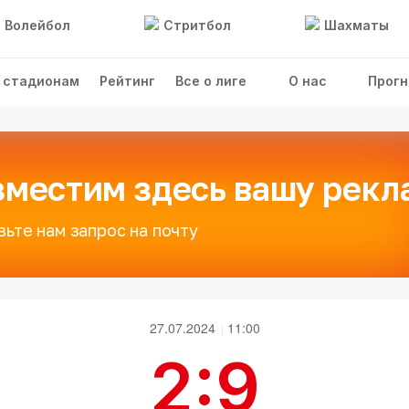
Волейбол
Стритбол
Шахматы
 стадионам
Рейтинг
Все о лиге
О нас
Прогн
зместим здесь вашу рекл
вьте нам запрос на почту
27.07.2024
11:00
2:9