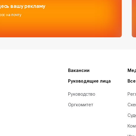
есь вашу рекламу
рос на почту
Вакансии
Ме
Руководящие лица
Все
Руководство
Рег
Оргкомитет
Схе
Суд
Ком