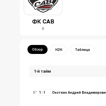
ФК САВ
0
Обзор
H2H
Таблица
1-й тайм
5”
1 : 1
Охоткин Андрей Владимирови