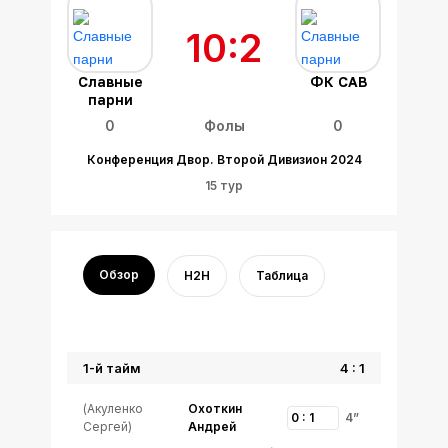
10:2
Славные
ФК САВ
парни
0
Фолы
0
Конференция Двор. Второй Дивизион 2024
15 тур
Обзор
H2H
Таблица
1-й тайм
4 : 1
(Акуленко
Охоткин
0 : 1
4”
Сергей)
Андрей