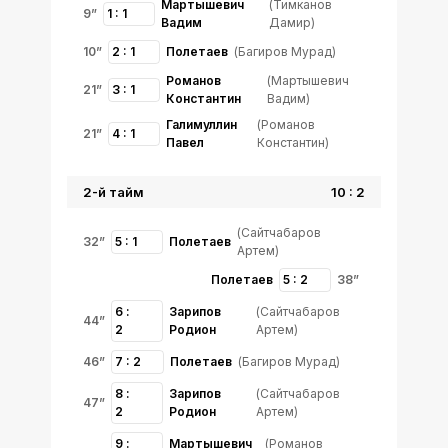
Мартышевич
(Тимканов
9”
1 : 1
Вадим
Дамир)
10”
2 : 1
Полетаев
(Багиров Мурад)
Романов
(Мартышевич
21”
3 : 1
Константин
Вадим)
Галимуллин
(Романов
21”
4 : 1
Павел
Константин)
2-й тайм
10 : 2
(Сайтчабаров
32”
5 : 1
Полетаев
Артем)
Полетаев
5 : 2
38”
6 :
Зарипов
(Сайтчабаров
44”
2
Родион
Артем)
46”
7 : 2
Полетаев
(Багиров Мурад)
8 :
Зарипов
(Сайтчабаров
47”
2
Родион
Артем)
9 :
Мартышевич
(Романов