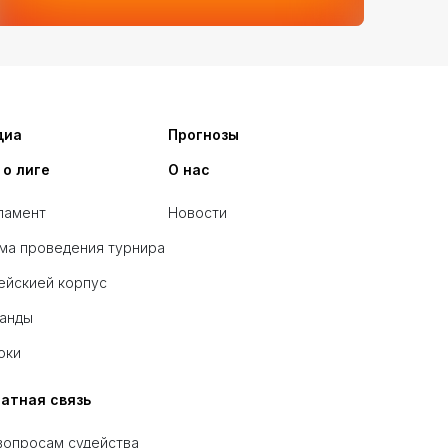
диа
Прогнозы
 о лиге
О нас
ламент
Новости
ма проведения турнира
ейскией корпус
анды
оки
атная связь
вопросам судейства