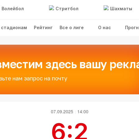
Волейбол
Стритбол
Шахматы
 стадионам
Рейтинг
Все о лиге
О нас
Прогн
зместим здесь вашу рекл
вьте нам запрос на почту
07.09.2025
14:00
6:2