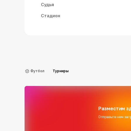
Судья
Стадион
Футбол
Турниры
Разместим зд
Отправьте нам зап