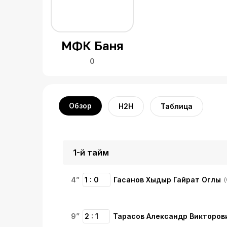
МФК Баня
0
Обзор
H2H
Таблица
1-й тайм
4”
1 : 0
Гасанов Хыдыр Гайрат Оглы
9”
2 : 1
Тарасов Александр Викторов