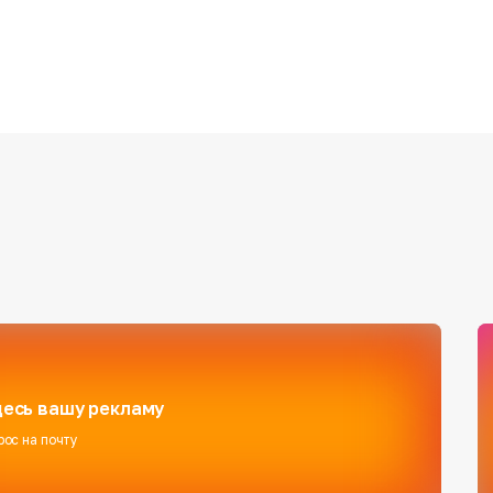
есь вашу рекламу
рос на почту