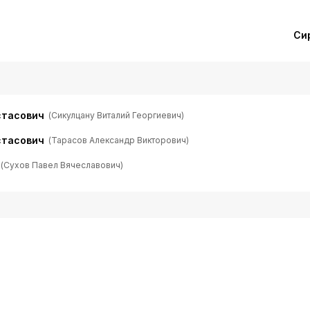
Си
стасович
(Сикулцану Виталий Георгиевич)
стасович
(Тарасов Александр Викторович)
(Сухов Павел Вячеславович)