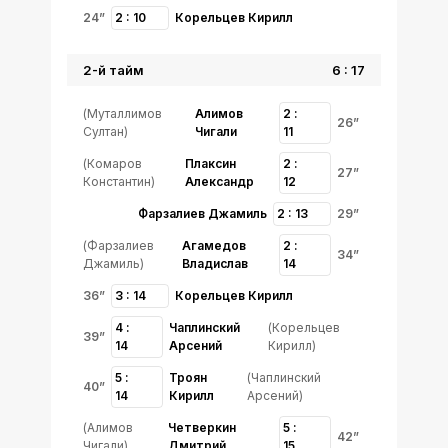
24”
2 : 10
Корельцев Кирилл
2-й тайм
6 : 17
(Муталлимов
Алимов
2 :
26”
Султан)
Чигали
11
(Комаров
Плаксин
2 :
27”
Константин)
Александр
12
Фарзалиев Джамиль
2 : 13
29”
(Фарзалиев
Агамедов
2 :
34”
Джамиль)
Владислав
14
36”
3 : 14
Корельцев Кирилл
4 :
Чаплинский
(Корельцев
39”
14
Арсений
Кирилл)
5 :
Троян
(Чаплинский
40”
14
Кирилл
Арсений)
(Алимов
Четверкин
5 :
42”
Чигали)
Дмитрий
15