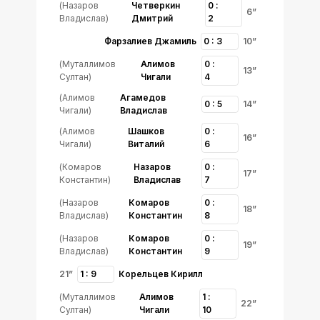
(Назаров
Четверкин
0 :
6”
Владислав)
Дмитрий
2
Фарзалиев Джамиль
0 : 3
10”
(Муталлимов
Алимов
0 :
13”
Султан)
Чигали
4
(Алимов
Агамедов
0 : 5
14”
Чигали)
Владислав
(Алимов
Шашков
0 :
16”
Чигали)
Виталий
6
(Комаров
Назаров
0 :
17”
Константин)
Владислав
7
(Назаров
Комаров
0 :
18”
Владислав)
Константин
8
(Назаров
Комаров
0 :
19”
Владислав)
Константин
9
21”
1 : 9
Корельцев Кирилл
(Муталлимов
Алимов
1 :
22”
Султан)
Чигали
10