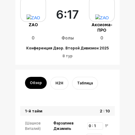
6:17
ZAO
Аксиома-
ПРО
0
Фолы
0
Конференция Двор. Второй Дивизион 2025
8 тур
Обзор
H2H
Таблица
1-й тайм
2 : 10
(Шашков
Фарзалиев
0 : 1
1”
Виталий)
Джамиль