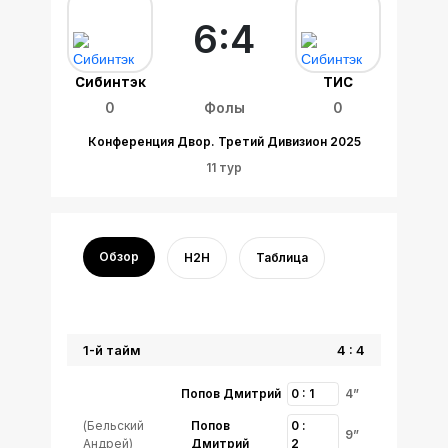
6:4
Сибинтэк
ТИС
0
Фолы
0
Конференция Двор. Третий Дивизион 2025
11 тур
Обзор
H2H
Таблица
1-й тайм
4 : 4
Попов Дмитрий
0 : 1
4”
(Бельский
Попов
0 :
9”
Андрей)
Дмитрий
2