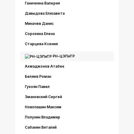
Ганичкина Валерия
Давыдова Елизавета
Миначев Данис
Сорокина Елена
Старцева Ксения
РН-ЦЭПиТР
Ахмаджонов Атабек
Беляев Роман
Гукоян Павел
Змановский Сергей
Новопашин Максим
Полунин Владимир
Сабанин Виталий