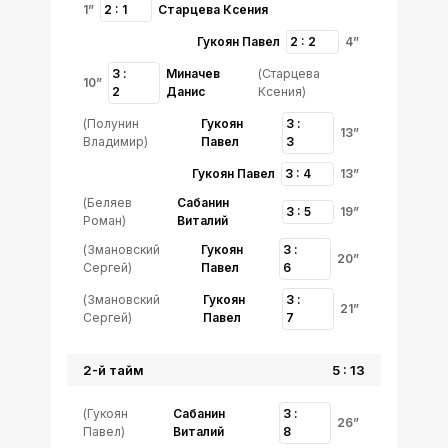
1”
2 : 1
Старцева Ксения
Гукоян Павел
2 : 2
4”
3 :
Миначев
(Старцева
10”
2
Данис
Ксения)
(Полунин
Гукоян
3 :
13”
Владимир)
Павел
3
Гукоян Павел
3 : 4
13”
(Беляев
Сабанин
3 : 5
19”
Роман)
Виталий
(Змановский
Гукоян
3 :
20”
Сергей)
Павел
6
(Змановский
Гукоян
3 :
21”
Сергей)
Павел
7
2-й тайм
5 : 13
(Гукоян
Сабанин
3 :
26”
Павел)
Виталий
8