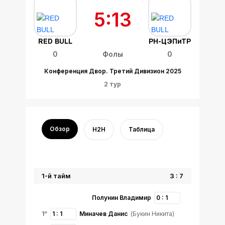
5:13
RED BULL
РН-ЦЭПиТР
0
Фолы
0
Конференция Двор. Третий Дивизион 2025
2 тур
Обзор
H2H
Таблица
1-й тайм
3 : 7
Полунин Владимир
0 : 1
1”
1 : 1
Миначев Данис
(Букин Никита)