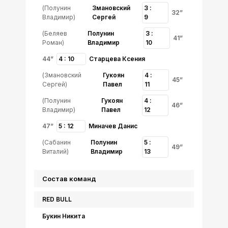
(Полунин
Змановский
3 :
32”
Владимир)
Сергей
9
(Беляев
Полунин
3 :
41”
Роман)
Владимир
10
44”
4 : 10
Старцева Ксения
(Змановский
Гукоян
4 :
45”
Сергей)
Павел
11
(Полунин
Гукоян
4 :
46”
Владимир)
Павел
12
47”
5 : 12
Миначев Данис
(Сабанин
Полунин
5 :
49”
Виталий)
Владимир
13
Состав команд
RED BULL
Букин Никита