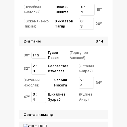
(Чепайкин
Злобин
0 :
18”
Анатолий)
Никита
2
(Кожемяченко
Хикматов
0 :
20”
Никита)
Тагир
3
2-й тайм
3 : 4
Гусев
(Горшунов
30”
1 : 3
Павел
Алексей)
2 :
Белоглазов
(Останин
32”
3
Вячеслав
Андрей)
(Летемин
Злобин
2 :
34”
Ярослав)
Никита
4
3 :
Шихалиев
(Кулиев
47”
4
Зухраб
Анар)
Состав команд
CULT