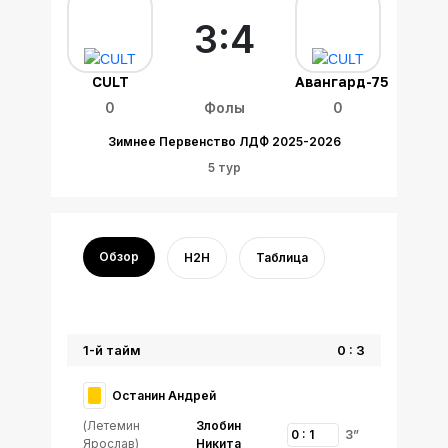
3:4
CULT
Авангард-75
0
Фолы
0
Зимнее Первенство ЛДФ 2025-2026
5 тур
Обзор
H2H
Таблица
1-й тайм
0 : 3
Останин Андрей
(Летемин
Злобин
0 : 1
3”
Ярослав)
Никита