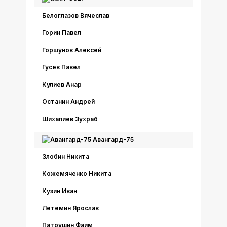
Белоглазов Вячеслав
Горин Павел
Горшунов Алексей
Гусев Павел
Кулиев Анар
Останин Андрей
Шихалиев Зухраб
Авангард-75
Злобин Никита
Кожемяченко Никита
Кузин Иван
Летемин Ярослав
Патрушин Фаим