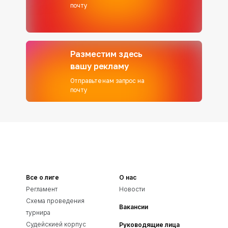
почту
Разместим здесь
вашу рекламу
Отправьте нам запрос на
почту
Все о лиге
О нас
Регламент
Новости
Схема проведения
Вакансии
турнира
Судейскией корпус
Руководящие лица