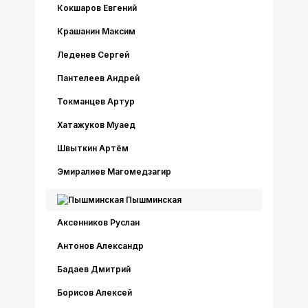
Кокшаров Евгений
Крашанин Максим
Леденев Сергей
Пантелеев Андрей
Токманцев Артур
Хатажуков Муаед
Швыткин Артём
Эмиралиев Магомедзагир
Пышминская
Аксенников Руслан
Антонов Александр
Бадаев Дмитрий
Борисов Алексей