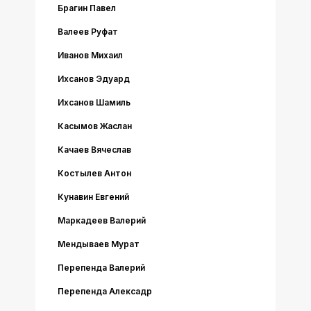
Брагин Павел
Валеев Руфат
Иванов Михаил
Ихсанов Эдуард
Ихсанов Шамиль
Касымов Жаслан
Качаев Вячеслав
Костылев Антон
Кунавин Евгений
Маркадеев Валерий
Мендываев Мурат
Перепенда Валерий
Перепенда Алексадр