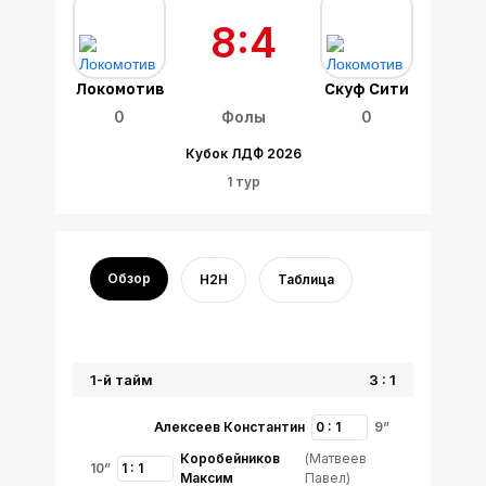
8:4
Локомотив
Скуф Сити
0
Фолы
0
Кубок ЛДФ 2026
1 тур
Обзор
H2H
Таблица
1-й тайм
3 : 1
Алексеев Константин
0 : 1
9”
Коробейников
(Матвеев
10”
1 : 1
Максим
Павел)