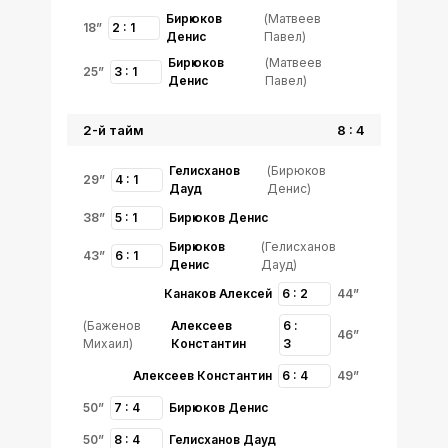
Бирюков
(Матвеев
18”
2 : 1
Денис
Павел)
Бирюков
(Матвеев
25”
3 : 1
Денис
Павел)
2-й тайм
8 : 4
Гелисханов
(Бирюков
29”
4 : 1
Дауд
Денис)
38”
5 : 1
Бирюков Денис
Бирюков
(Гелисханов
43”
6 : 1
Денис
Дауд)
Канаков Алексей
6 : 2
44”
(Баженов
Алексеев
6 :
46”
Михаил)
Константин
3
Алексеев Константин
6 : 4
49”
50”
7 : 4
Бирюков Денис
50”
8 : 4
Гелисханов Дауд