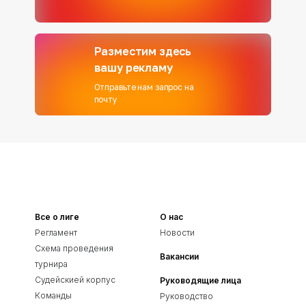
Разместим здесь
вашу рекламу
Отправьте нам запрос на
почту
Все о лиге
О нас
Регламент
Новости
Схема проведения
Вакансии
турнира
Судейскией корпус
Руководящие лица
Команды
Руководство