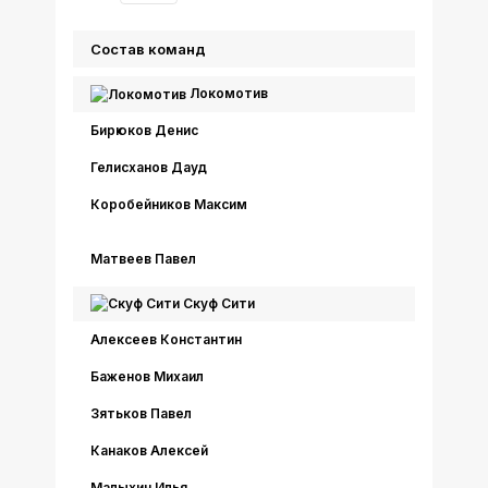
Состав команд
Локомотив
Бирюков Денис
Гелисханов Дауд
Коробейников Максим
Матвеев Павел
Скуф Сити
Алексеев Константин
Баженов Михаил
Зятьков Павел
Канаков Алексей
Малыхин Илья