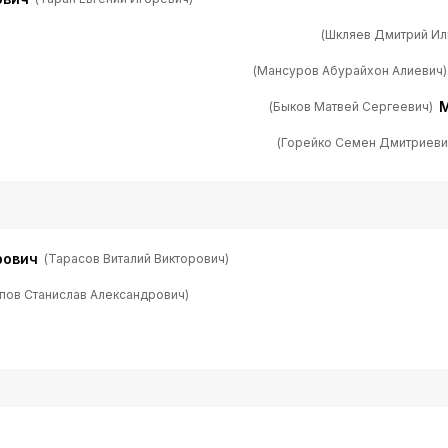
(Шкляев Дмитрий Ил
(Мансуров Абурайхон Алиевич)
М
(Быков Матвей Сергеевич)
(Горейко Семен Дмитриеви
рович
(Тарасов Виталий Викторович)
пов Станислав Александрович)