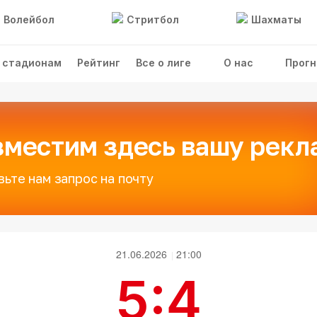
Волейбол
Стритбол
Шахматы
 стадионам
Рейтинг
Все о лиге
О нас
Прогн
зместим здесь вашу рекл
вьте нам запрос на почту
21.06.2026
21:00
5:4