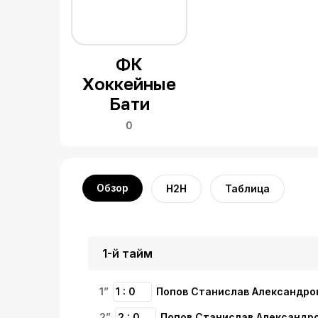
ФК
Хоккейные
Бати
0
Обзор
H2H
Таблица
1-й тайм
1”
1 : 0
Попов Станислав Александро
2”
2 : 0
Попов Станислав Александр