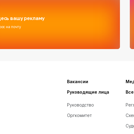
есь вашу рекламу
рос на почту
Вакансии
Ме
Руководящие лица
Все
Руководство
Рег
Оргкомитет
Схе
Суд