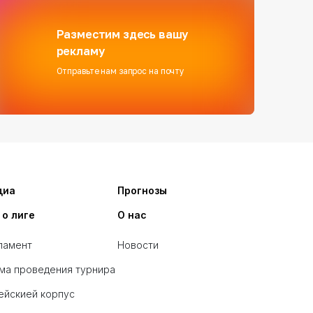
Разместим здесь вашу
рекламу
Отправьте нам запрос на почту
диа
Прогнозы
 о лиге
О нас
ламент
Новости
ма проведения турнира
ейскией корпус