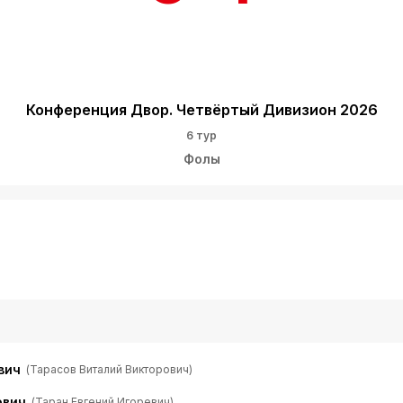
Конференция Двор. Четвёртый Дивизион 2026
6 тур
Фолы
вич
(Тарасов Виталий Викторович)
ович
(Таран Евгений Игоревич)