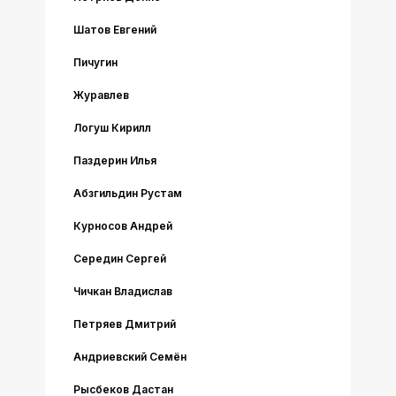
Шатов Евгений
Пичугин
Журавлев
Логуш Кирилл
Паздерин Илья
Абзгильдин Рустам
Курносов Андрей
Середин Сергей
Чичкан Владислав
Петряев Дмитрий
Андриевский Семён
Рысбеков Дастан