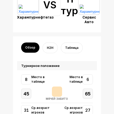
VS
тур
Харампурнефтегаз
Сервис
Авто
Обзор
H2H
Таблица
Турнирное положение
Место в
Место в
8
6
таблице
таблице
45
65
МЯЧЕЙ ЗАБИТО
Ср.возраст
Ср.возраст
31
27
игроков
игроков