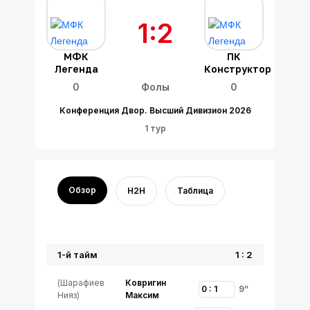
1:2
МФК
ПК
Легенда
Конструктор
0
Фолы
0
Конференция Двор. Высший Дивизион 2026
1 тур
Обзор
H2H
Таблица
1-й тайм
1 : 2
(Шарафиев
Ковригин
0 : 1
9”
Нияз)
Максим