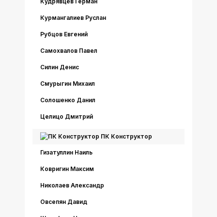
Кудрявцев Герман
Курмангалиев Руслан
Рубцов Евгений
Самохвалов Павел
Силин Денис
Смурыгин Михаил
Солошенко Данил
Целицо Дмитрий
ПК Конструктор
Гизатуллин Наиль
Ковригин Максим
Николаев Александр
Овсепян Давид