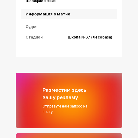
Шарафиев Нияз
Информация о матче
Судья
Стадион
Школа №67 (Лесобаза)
Разместим здесь
вашу рекламу
Отправьте нам запрос на
почту