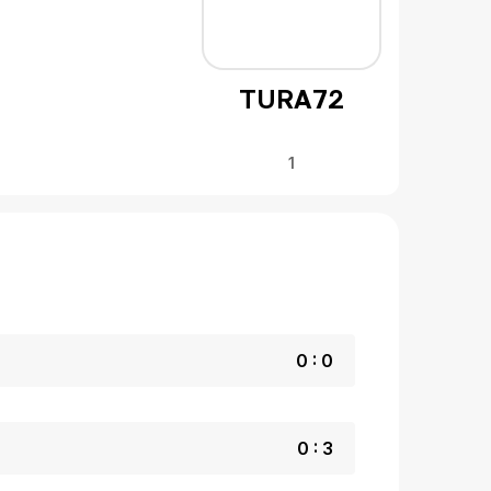
TURA72
1
0 : 0
0 : 3