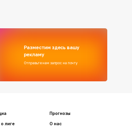
Разместим здесь вашу
рекламу
Отправьте нам запрос на почту
диа
Прогнозы
 о лиге
О нас