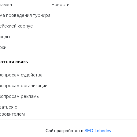
ламент
Новости
ма проведения турнира
ейскией корпус
анды
оки
атная связь
вопросам судейства
вопросам организации
вопросам рекламы
заться с
оводителем
Сайт разработан в
SEO Lebedev