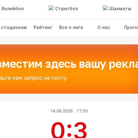
Волейбол
Стритбол
Шахматы
 стадионам
Рейтинг
Все о лиге
О нас
Прогн
зместим здесь вашу рекл
вьте нам запрос на почту
14.06.2026
17:00
0:3