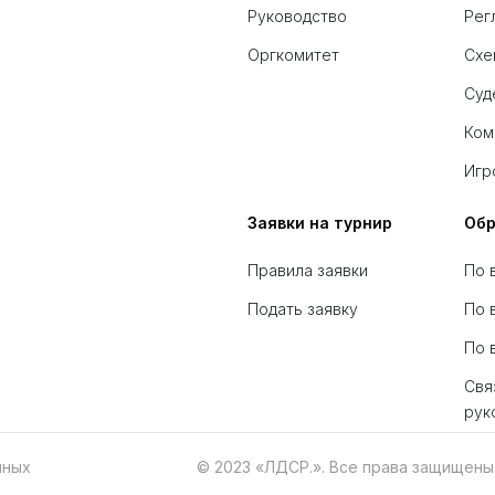
Руководство
Рег
Оргкомитет
Схе
Суд
Ком
Игр
Заявки на турнир
Обр
Правила заявки
По 
Подать заявку
По 
По 
Свя
рук
нных
© 2023 «ЛДСР.». Все права защищены