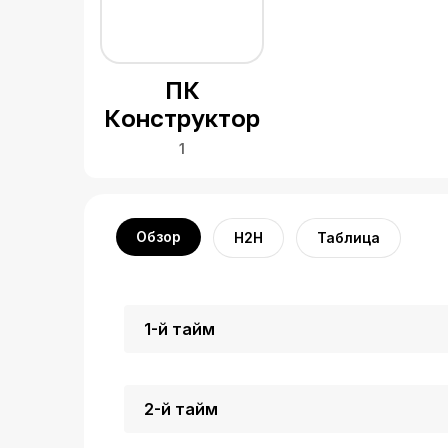
ПК
Конструктор
1
Обзор
H2H
Таблица
1-й тайм
2-й тайм