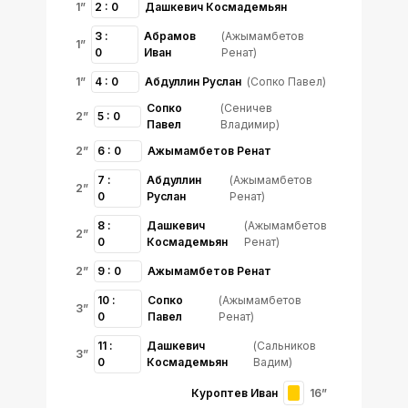
1”
2 : 0
Дашкевич Космадемьян
3 :
Абрамов
(Ажымамбетов
1”
0
Иван
Ренат)
1”
4 : 0
Абдуллин Руслан
(Сопко Павел)
Сопко
(Сеничев
2”
5 : 0
Павел
Владимир)
2”
6 : 0
Ажымамбетов Ренат
7 :
Абдуллин
(Ажымамбетов
2”
0
Руслан
Ренат)
8 :
Дашкевич
(Ажымамбетов
2”
0
Космадемьян
Ренат)
2”
9 : 0
Ажымамбетов Ренат
10 :
Сопко
(Ажымамбетов
3”
0
Павел
Ренат)
11 :
Дашкевич
(Сальников
3”
0
Космадемьян
Вадим)
Куроптев Иван
16”