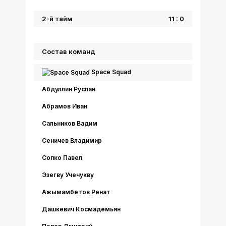
2-й тайм
11 : 0
Состав команд
Space Squad
Абдуллин Руслан
Абрамов Иван
Сальников Вадим
Сеничев Владимир
Сопко Павел
Эзегву Учечукву
Ажымамбетов Ренат
Дашкевич Космадемьян