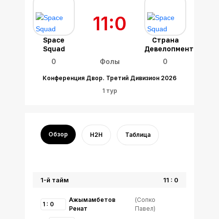
11:0
Space
Страна
Squad
Девелопмент
0
Фолы
0
Конференция Двор. Третий Дивизион 2026
1 тур
Обзор
H2H
Таблица
1-й тайм
11 : 0
Ажымамбетов
(Сопко
1 : 0
Ренат
Павел)