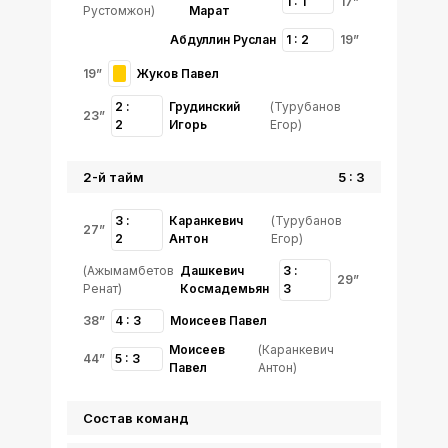
1 : 1
17”
Рустомжон)
Марат
Абдуллин Руслан
1 : 2
19”
19”
Жуков Павел
2 :
Грудинский
(Турубанов
23”
2
Игорь
Егор)
2-й тайм
5 : 3
3 :
Каранкевич
(Турубанов
27”
2
Антон
Егор)
(Ажымамбетов
Дашкевич
3 :
29”
Ренат)
Космадемьян
3
38”
4 : 3
Моисеев Павел
Моисеев
(Каранкевич
44”
5 : 3
Павел
Антон)
Состав команд