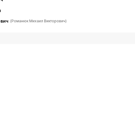
ч
евич
(Романюк Михаил Викторович)