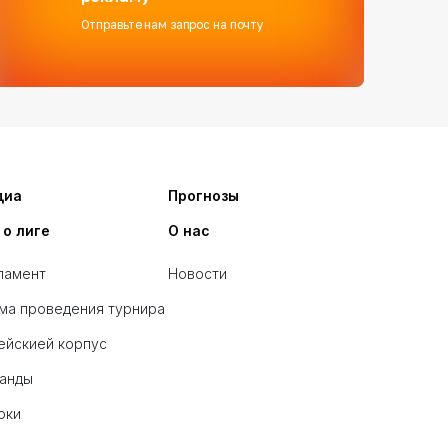
Отправьте нам запрос на почту
диа
Прогнозы
 о лиге
О нас
ламент
Новости
ма проведения турнира
ейскией корпус
анды
оки