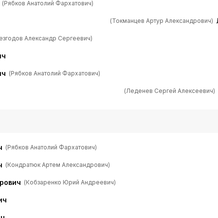
(Рябков Анатолий Фархатович)
(Токманцев Артур Александрович)
езгодов Александр Сергеевич)
ич
ич
(Рябков Анатолий Фархатович)
(Леденев Сергей Алексеевич)
ч
(Рябков Анатолий Фархатович)
ч
(Кондратюк Артем Александрович)
рович
(Кобзаренко Юрий Андреевич)
ич
ич