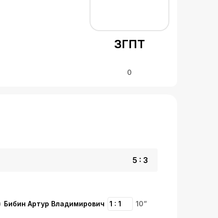
ЗГПТ
0
5 : 3
Бибин Артур Владимирович
1 : 1
10”
)