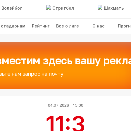
Волейбол
Стритбол
Шахматы
 стадионам
Рейтинг
Все о лиге
О нас
Прогн
зместим здесь вашу рекл
вьте нам запрос на почту
04.07.2026
15:00
11:3