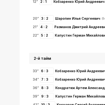
12”
2 : 1
Кобзаренко Юрий Андреевич
20”
3 : 2
Шаропин Илья Сергеевич
(Б
21”
4 : 2
Разманов Дмитрий Андреев
22”
5 : 2
Капустин Герман Михайлов
2-й тайм
33”
6 : 3
Кобзаренко Юрий Андрееви
34”
7 : 3
Кобзаренко Юрий Андрееви
36”
8 : 3
Кондратюк Артем Александ
39”
9 : 3
Капустин Герман Михайлов
42”
10 : 3
Кокшаров Сергей Андреев