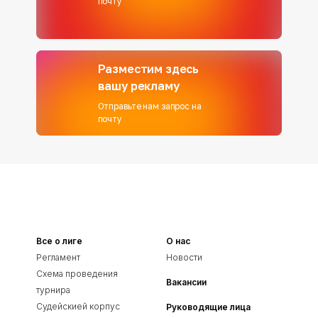
почту
Разместим здесь
вашу рекламу
Отправьте нам запрос на
почту
Все о лиге
О нас
Регламент
Новости
Схема проведения
Вакансии
турнира
Судейскией корпус
Руководящие лица