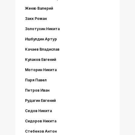
Жекю Валерий
Закк Роман
Золотухин Никита
Ишбулдин Артур
Качаев Владислав
Кулаков Евгений
Моторин Никита
Паря Павел
Петров Иван
Рудагин Евгений
Седов Никита
Сидоров Никита
Стебеков Антон