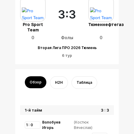
3:3
Pro Sport
Тюменнефтегаз
Team
0
Фолы
0
Вторая Лига ПРО 2026 Тюмень
6 тур
Обзор
H2H
Таблица
1-й тайм
3 : 3
Волобуев
(Костюк
1 : 0
Игорь
Вячеслав)