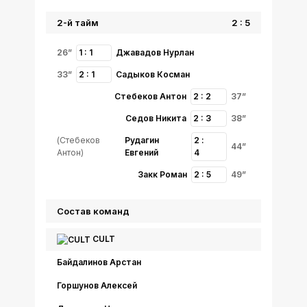
2-й тайм
2 : 5
26”
1 : 1
Джавадов Нурлан
33”
2 : 1
Садыков Косман
Стебеков Антон
2 : 2
37”
Седов Никита
2 : 3
38”
(Стебеков
Рудагин
2 :
44”
Антон)
Евгений
4
Закк Роман
2 : 5
49”
Состав команд
CULT
Байдалинов Арстан
Горшунов Алексей