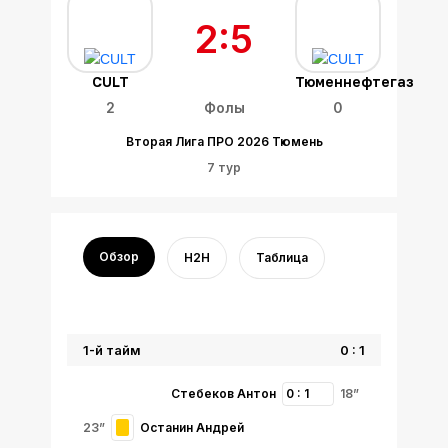
2:5
CULT
Тюменнефтегаз
2
Фолы
0
Вторая Лига ПРО 2026 Тюмень
7 тур
Обзор
H2H
Таблица
1-й тайм
0 : 1
Стебеков Антон
0 : 1
18”
23”
Останин Андрей