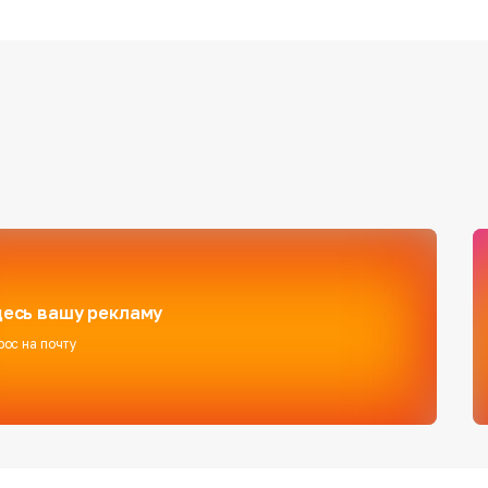
есь вашу рекламу
рос на почту