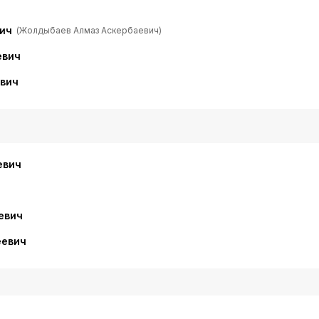
ич
(Жолдыбаев Алмаз Аскербаевич)
евич
вич
евич
евич
еевич