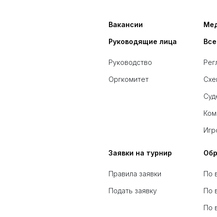
Вакансии
Ме
Руководящие лица
Все
Руководство
Рег
Оргкомитет
Схе
Суд
Ком
Игр
Заявки на турнир
Обр
Правила заявки
По 
Подать заявку
По 
По 