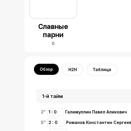
Славные
парни
0
Обзор
H2H
Таблица
1-й тайм
2”
1 : 0
Галимуллин Павел Аликович
5”
2 : 0
Романов Константин Сергее