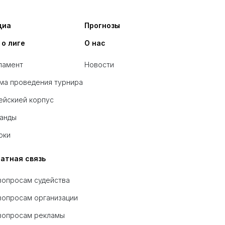
диа
Прогнозы
 о лиге
О нас
ламент
Новости
ма проведения турнира
ейскией корпус
анды
оки
атная связь
вопросам судейства
вопросам организации
вопросам рекламы