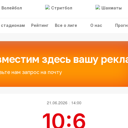
Волейбол
Стритбол
Шахматы
 стадионам
Рейтинг
Все о лиге
О нас
Прогн
зместим здесь вашу рекл
вьте нам запрос на почту
21.06.2026
14:00
10:6