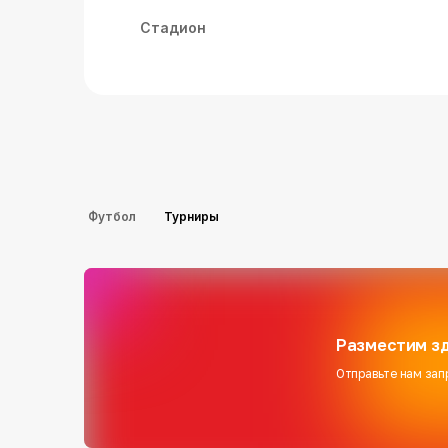
Стадион
Футбол
Турниры
Разместим зд
Отправьте нам зап