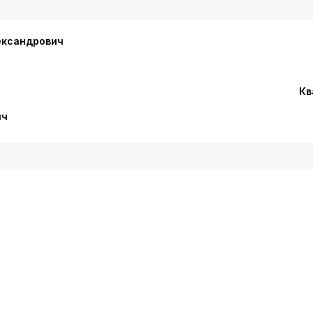
ександрович
Кв
ич