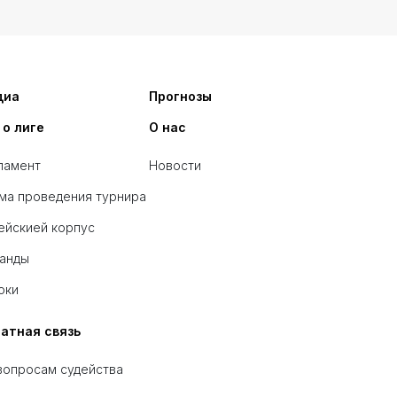
диа
Прогнозы
 о лиге
О нас
ламент
Новости
ма проведения турнира
ейскией корпус
анды
оки
атная связь
вопросам судейства