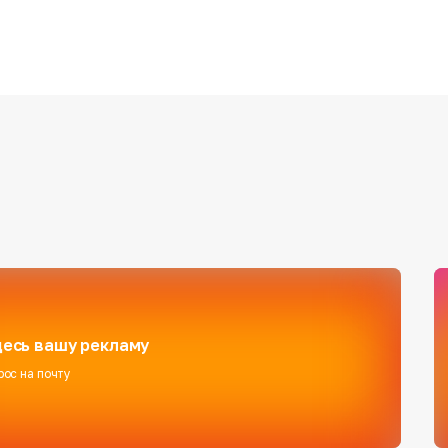
есь вашу рекламу
рос на почту