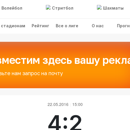
Волейбол
Стритбол
Шахматы
 стадионам
Рейтинг
Все о лиге
О нас
Прогн
зместим здесь вашу рекл
вьте нам запрос на почту
22.05.2016
15:00
4:2