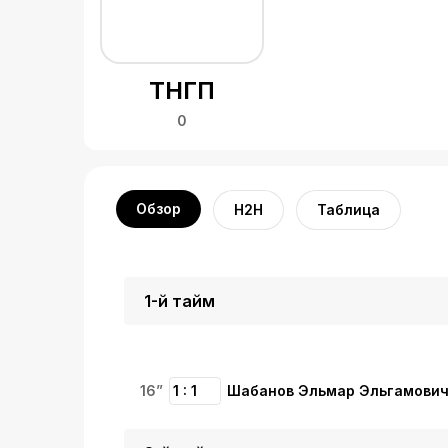
ТНГП
0
Обзор
H2H
Таблица
1-й тайм
16”
1 : 1
Шабанов Эльмар Эльгамови