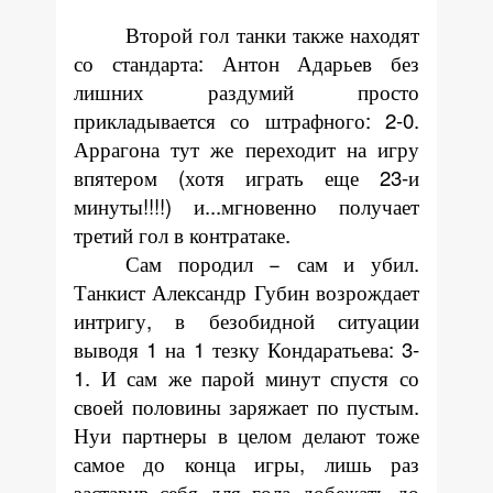
Второй гол танки также находят
со стандарта: Антон Адарьев без
лишних раздумий просто
прикладывается со штрафного: 2-0.
Аррагона тут же переходит на игру
впятером (хотя играть еще 23-и
минуты!!!!) и...мгновенно получает
третий гол в контратаке.
Сам породил − сам и убил.
Танкист Александр Губин возрождает
интригу, в безобидной ситуации
выводя 1 на 1 тезку Кондаратьева: 3-
1. И сам же парой минут спустя со
своей половины заряжает по пустым.
Нуи партнеры в целом делают тоже
самое до конца игры, лишь раз
заставив себя для гола добежать до