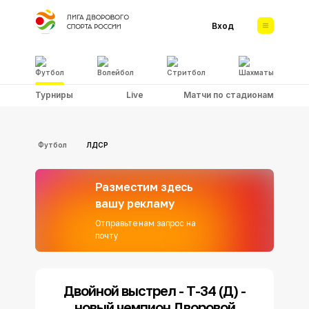
Вход
Футбол
Волейбол
Стритбол
Шахматы
Турниры
Live
Матчи по стадионам
Футбол
ЛДСР
Разместим здесь
вашу рекламу
Отправьте нам запрос на
почту
Двойной выстрел - Т-34 (Д) -
новый чемпион Дворовой