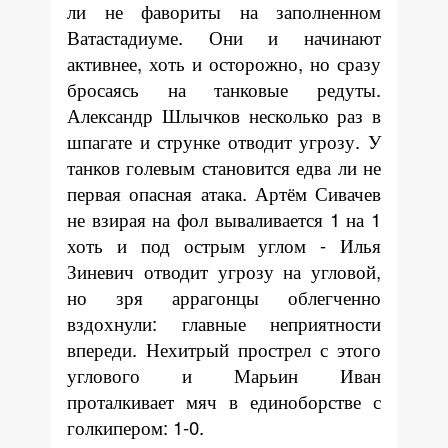
ли не фавориты на заполненном
Ватастадиуме. Они и начинают
активнее, хоть и осторожно, но сразу
бросаясь на танковые редуты.
Александр Шлычков несколько раз в
шпагате и струнке отводит угрозу. У
танков голевым становится едва ли не
первая опасная атака. Артём Сивачев
не взирая на фол вываливается 1 на 1
хоть и под острым углом - Илья
Зиневич отводит угрозу на угловой,
но зря аррагонцы облегченно
вздохнули: главные неприятности
впереди. Нехитрый прострел с этого
углового и Марьин Иван
проталкивает мяч в единоборстве с
голкипером: 1-0.