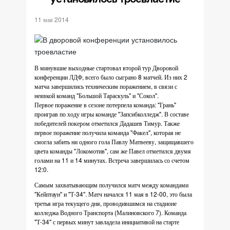
11 мая 2014
В минувшие выходные стартовал второй тур Дворовой
конференции ЛДФ, всего было сыграно 8 матчей. Из них 2
матча завершились техническим поражением, в связи с
неявкой команд "Большой Тараскуль" и "Сокол".
Первое поражение в сезоне потерпела команда: "Грань"
проиграв по ходу игры команде "Запсибколледж". В составе
победителей покером отметился Дадашев Тимур. Также
первое поражение получила команда "Факел", которая не
смогла забить ни одного гола Павлу Матвееву, защищавшего
цвета команды "Локомотив", сам же Павел отметился двумя
голами на 11 и 14 минутах. Встреча завершилась со счетом
12:0.
Самым захватывающим получился матч между командами
"Кейптаун" и "Т-34". Матч начался 11 мая в 12-00, это была
третья игра текущего дня, проводившимся на стадионе
колледжа Водного Транспорта (Малиновского 7). Команда
"Т-34" с первых минут завладела инициативой на старте