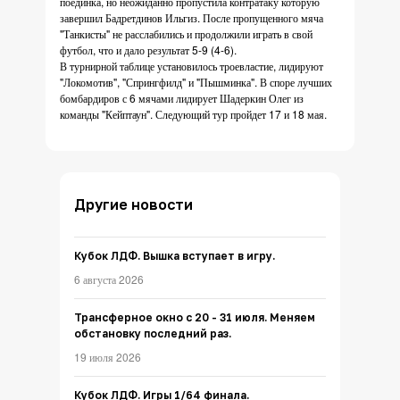
поединка, но неожиданно пропустила контратаку которую
завершил Бадретдинов Ильгиз. После пропущенного мяча
"Танкисты" не расслабились и продолжили играть в свой
футбол, что и дало результат 5-9 (4-6).
В турнирной таблице установилось троевластие, лидируют
"Локомотив", "Спрингфилд" и "Пышминка". В споре лучших
бомбардиров с 6 мячами лидирует Шадеркин Олег из
команды "Кейптаун". Следующий тур пройдет 17 и 18 мая.
Другие новости
Кубок ЛДФ. Вышка вступает в игру.
6 августа 2026
Трансферное окно с 20 - 31 июля. Меняем
обстановку последний раз.
19 июля 2026
Кубок ЛДФ. Игры 1/64 финала.