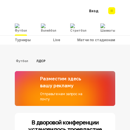
Вход
Футбол
Волейбол
Стритбол
Шахматы
Турниры
Live
Матчи по стадионам
Футбол
ЛДСР
Разместим здесь
вашу рекламу
Отправьте нам запрос на
почту
В дворовой конференции
установилось троевластие