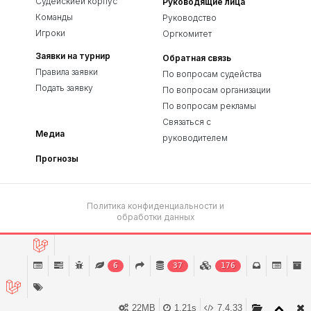
Судейскией корпус
Руководящие лица
Команды
Руководство
Игроки
Оргкомитет
Заявки на турнир
Обратная связь
Правила заявки
По вопросам судейства
Подать заявку
По вопросам организации
По вопросам рекламы
Связаться с
Медиа
руководителем
Прогнозы
Политика конфиденциальности и
обработки данных
© 2023 «ЛДСР.». Все права защищены
6
37
176
Сайт разработан в
SEO Lebedev
22MB
1.21s
7.4.33