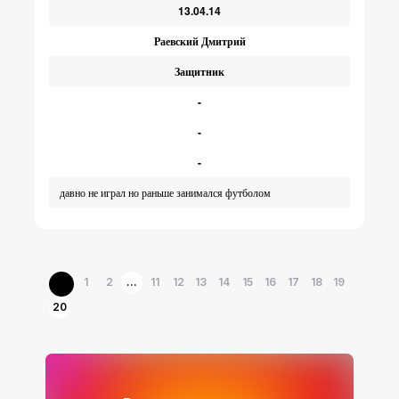
13.04.14
Раевский Дмитрий
Защитник
-
-
-
давно не играл но раньше занимался футболом
1
2
...
11
12
13
14
15
16
17
18
19
20