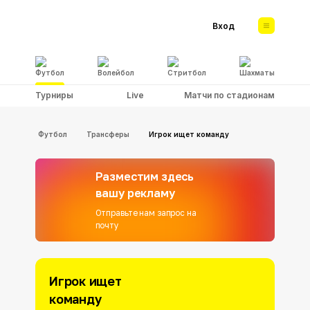
Вход
Футбол
Волейбол
Стритбол
Шахматы
Турниры
Live
Матчи по стадионам
Футбол
Трансферы
Игрок ищет команду
Разместим здесь
вашу рекламу
Отправьте нам запрос на
почту
Игрок ищет
команду