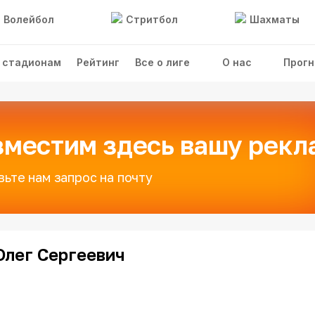
Волейбол
Стритбол
Шахматы
 стадионам
Рейтинг
Все о лиге
О нас
Прогн
зместим здесь вашу рекл
вьте нам запрос на почту
Олег Сергеевич