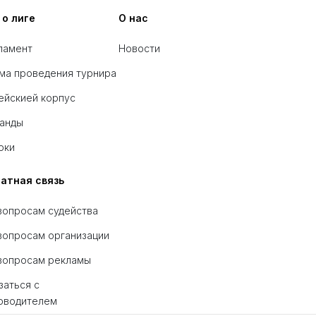
 о лиге
О нас
ламент
Новости
ма проведения турнира
ейскией корпус
анды
оки
атная связь
вопросам судейства
вопросам организации
вопросам рекламы
заться с
оводителем