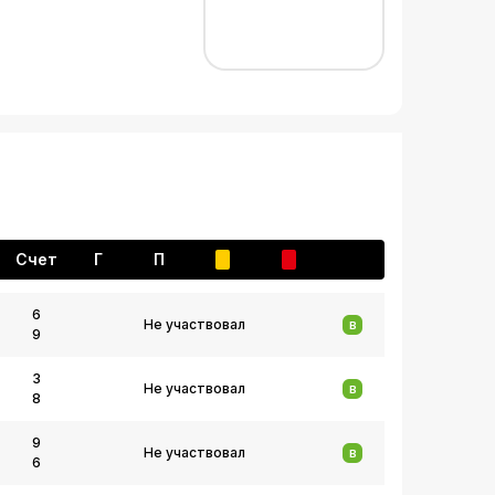
Счет
Г
П
6
Не участвовал
В
9
3
Не участвовал
В
8
9
Не участвовал
В
6