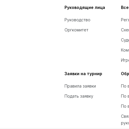
Руководящие лица
Все
Руководство
Рег
Оргкомитет
Схе
Суд
Ком
Игр
Заявки на турнир
Обр
Правила заявки
По 
Подать заявку
По 
По 
Свя
рук