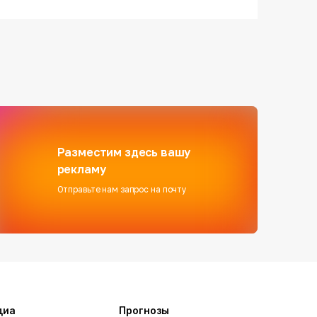
Разместим здесь вашу
рекламу
Отправьте нам запрос на почту
диа
Прогнозы