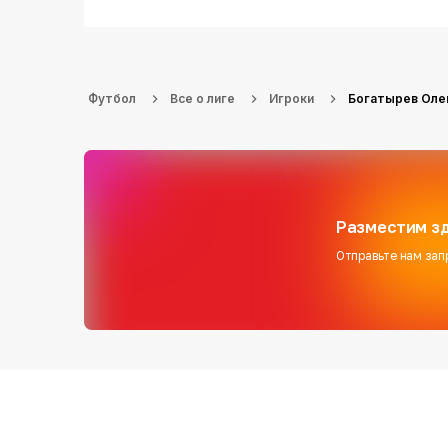
Футбол
Все о лиге
Игроки
Богатырев Оле
Разместим зд
Отправьте нам зап