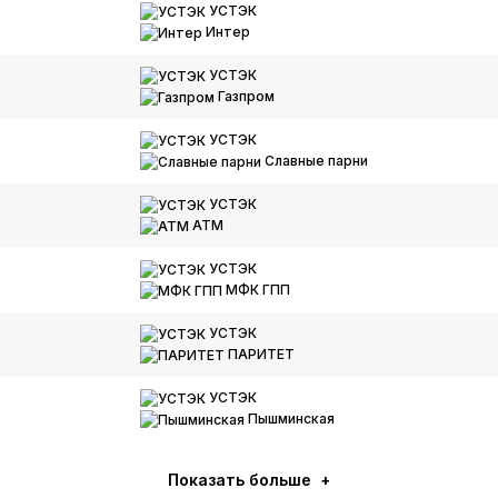
УСТЭК
Интер
УСТЭК
Газпром
УСТЭК
Славные парни
УСТЭК
АТМ
УСТЭК
МФК ГПП
УСТЭК
ПАРИТЕТ
УСТЭК
Пышминская
Показать больше