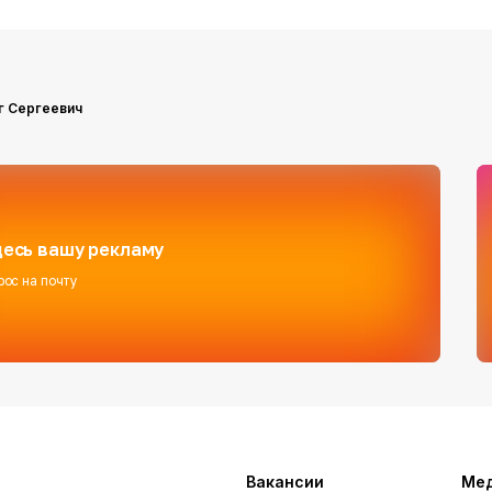
г Сергеевич
есь вашу рекламу
рос на почту
Вакансии
Ме