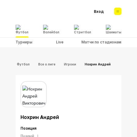
Вход
Футбол
Волейбол
Стритбол
Шахматы
Турниры
Live
Матчи по стадионам
Футбол
Все о лиге
Игроки
Нохрин Андрей
Нохрин Андрей
Позиция
Полевой