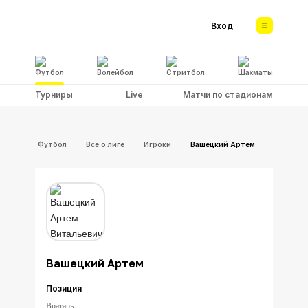
Вход
Футбол
Волейбол
Стритбол
Шахматы
Турниры
Live
Матчи по стадионам
Футбол
Все о лиге
Игроки
Вашецкий Артем
Вашецкий Артем
Позиция
Вратарь