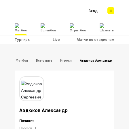
Вход
Футбол
Волейбол
Стритбол
Шахматы
Турниры
Live
Матчи по стадионам
Футбол
Все о лиге
Игроки
Авдюков Александр
Авдюков Александр
Позиция
Полевой