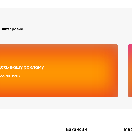
 Викторович
есь вашу рекламу
рос на почту
Вакансии
Ме