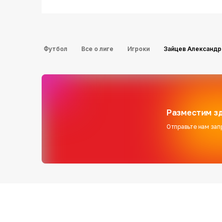
Футбол
Все о лиге
Игроки
Зайцев Александр
Разместим зд
Отправьте нам зап