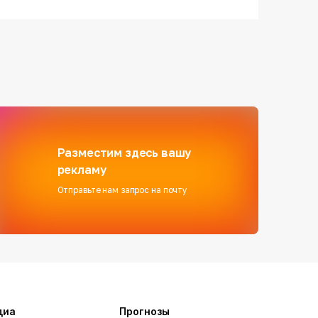
Разместим здесь вашу
рекламу
Отправьте нам запрос на почту
диа
Прогнозы