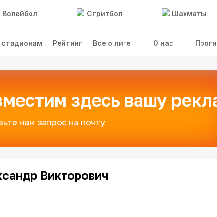
Волейбол
Стритбол
Шахматы
 стадионам
Рейтинг
Все о лиге
О нас
Прогн
зместим здесь вашу рекл
вьте нам запрос на почту
ксандр Викторович