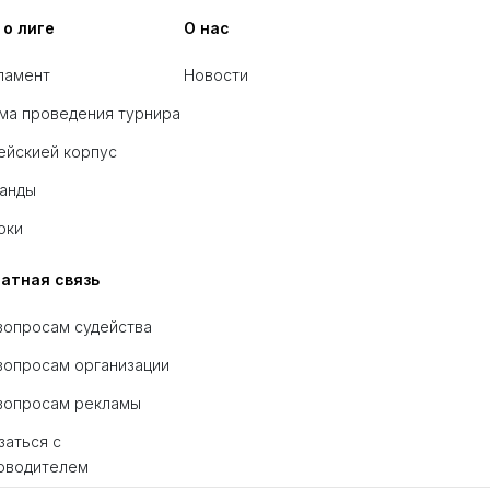
 о лиге
О нас
ламент
Новости
ма проведения турнира
ейскией корпус
анды
оки
атная связь
вопросам судейства
вопросам организации
вопросам рекламы
заться с
оводителем