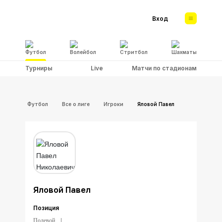
Вход
Футбол
Волейбол
Стритбол
Шахматы
Турниры
Live
Матчи по стадионам
Футбол
Все о лиге
Игроки
Яловой Павел
Яловой Павел
Позиция
Полевой