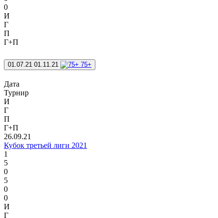
0
И
Г
П
Г+П
01.07.21
01.11.21
75+
Дата
Турнир
И
Г
П
Г+П
26.09.21
Кубок третьей лиги 2021
1
5
0
5
0
0
И
Г