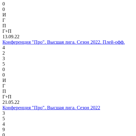
0
0
И
Г
П
Г+П
13.09.22
Конференция "Про". Высшая лига. Сезон 2022. Плей-офф.
4
2
3
5
0
0
И
Г
П
Г+П
21.05.22
Конференция "Про". Высшая лига. Сезон 2022
3
5
4
9
0