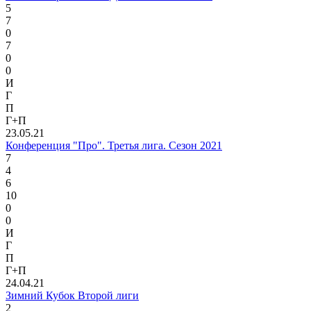
5
7
0
7
0
0
И
Г
П
Г+П
23.05.21
Конференция "Про". Третья лига. Сезон 2021
7
4
6
10
0
0
И
Г
П
Г+П
24.04.21
Зимний Кубок Второй лиги
2