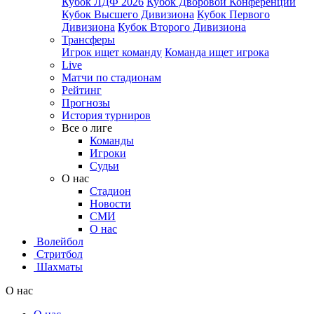
Кубок ЛДФ 2026
Кубок Дворовой Конференции
Кубок Высшего Дивизиона
Кубок Первого
Дивизиона
Кубок Второго Дивизиона
Трансферы
Игрок ищет команду
Команда ищет игрока
Live
Матчи по стадионам
Рейтинг
Прогнозы
История турниров
Все о лиге
Команды
Игроки
Судьи
О нас
Стадион
Новости
СМИ
О нас
Волейбол
Стритбол
Шахматы
О нас