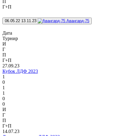
П
Г+П
06.05.22
13.11.23
Авангард-75
Дата
Турнир
И
Г
П
Г+П
27.09.23
Кубок ЛДФ 2023
1
0
1
1
0
0
И
Г
П
Г+П
14.07.23