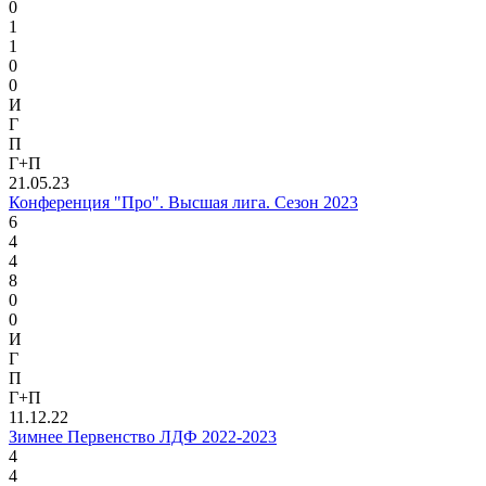
0
1
1
0
0
И
Г
П
Г+П
21.05.23
Конференция "Про". Высшая лига. Сезон 2023
6
4
4
8
0
0
И
Г
П
Г+П
11.12.22
Зимнее Первенство ЛДФ 2022-2023
4
4