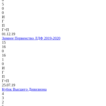
5
0
0
И
Г
П
Г+П
01.12.19
Зимнее Первенство ЛДФ 2019-2020
15
16
0
16
1
0
И
Г
П
Г+П
25.07.19
Кубок Высшего Дивизиона
4
3
2