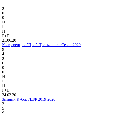
1
2
0
0
И
Г
П
Г+П
21.06.20
Конференция "Про". Третья лига. Сезон 2020
9
4
2
6
0
0
И
Г
П
Г+П
24.02.20
Зимний Кубок ЛДФ 2019-2020
2
5
0