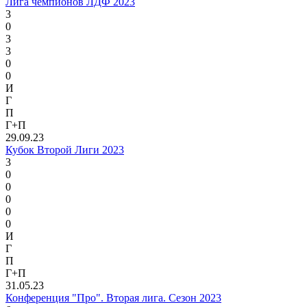
Лига чемпионов ЛДФ 2023
3
0
3
3
0
0
И
Г
П
Г+П
29.09.23
Кубок Второй Лиги 2023
3
0
0
0
0
0
И
Г
П
Г+П
31.05.23
Конференция "Про". Вторая лига. Сезон 2023