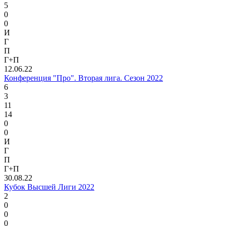
5
0
0
И
Г
П
Г+П
12.06.22
Конференция "Про". Вторая лига. Сезон 2022
6
3
11
14
0
0
И
Г
П
Г+П
30.08.22
Кубок Высшей Лиги 2022
2
0
0
0