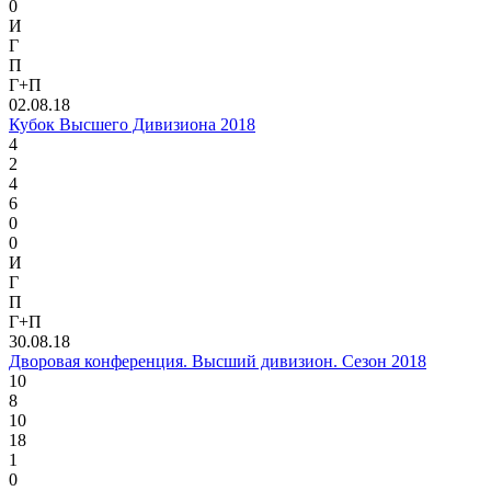
0
И
Г
П
Г+П
02.08.18
Кубок Высшего Дивизиона 2018
4
2
4
6
0
0
И
Г
П
Г+П
30.08.18
Дворовая конференция. Высший дивизион. Сезон 2018
10
8
10
18
1
0