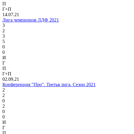
П
Г+П
14.07.21
Лига чемпионов ЛДФ 2021
3
2
3
5
0
0
И
Г
П
Г+П
02.09.21
Конференция "Про". Третья лига. Сезон 2021
2
2
0
2
0
0
И
Г
П