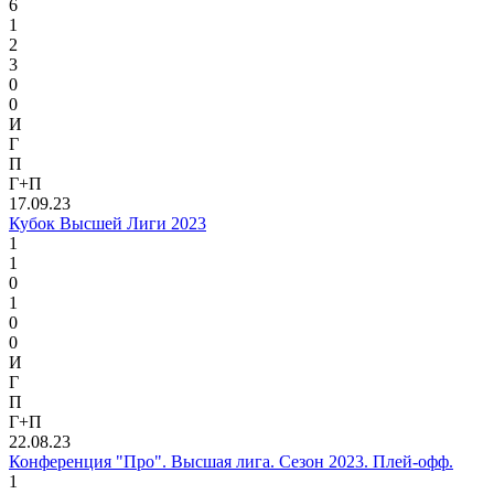
6
1
2
3
0
0
И
Г
П
Г+П
17.09.23
Кубок Высшей Лиги 2023
1
1
0
1
0
0
И
Г
П
Г+П
22.08.23
Конференция "Про". Высшая лига. Сезон 2023. Плей-офф.
1