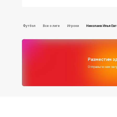
Футбол
Все о лиге
Игроки
Николаев Илья Ев
Разместим зд
Отправьте нам зап