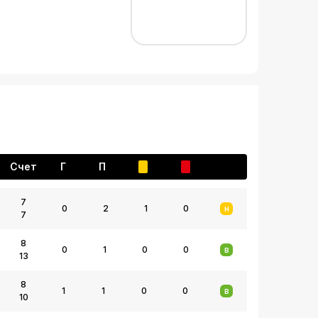
Счет
Г
П
7
0
2
1
0
Н
7
8
0
1
0
0
В
13
8
1
1
0
0
В
10