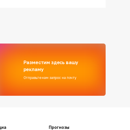
Разместим здесь вашу
рекламу
Отправьте нам запрос на почту
диа
Прогнозы