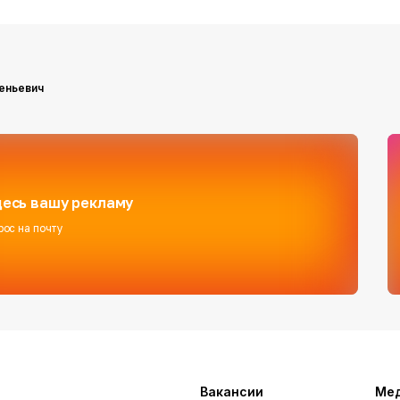
геньевич
есь вашу рекламу
рос на почту
Вакансии
Ме