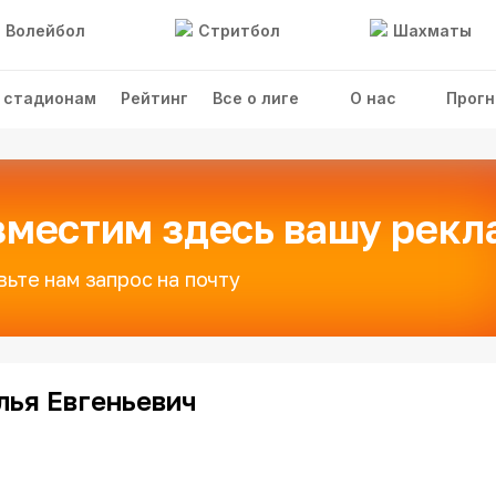
Волейбол
Стритбол
Шахматы
 стадионам
Рейтинг
Все о лиге
О нас
Прогн
зместим здесь вашу рекл
вьте нам запрос на почту
лья Евгеньевич