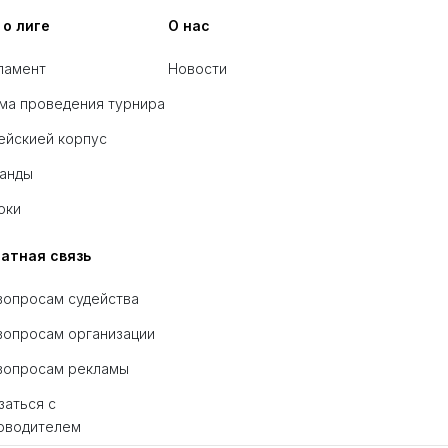
 о лиге
О нас
ламент
Новости
ма проведения турнира
ейскией корпус
анды
оки
атная связь
вопросам судейства
вопросам организации
вопросам рекламы
заться с
оводителем