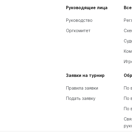
Руководящие лица
Все
Руководство
Рег
Оргкомитет
Схе
Суд
Ком
Игр
Заявки на турнир
Обр
Правила заявки
По 
Подать заявку
По 
По 
Свя
рук