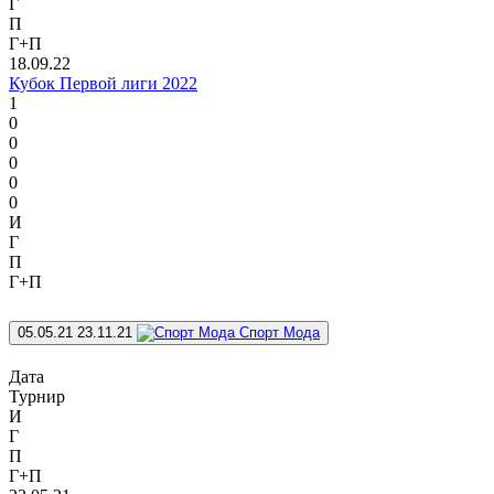
Г
П
Г+П
18.09.22
Кубок Первой лиги 2022
1
0
0
0
0
0
И
Г
П
Г+П
05.05.21
23.11.21
Спорт Мода
Дата
Турнир
И
Г
П
Г+П