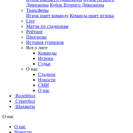
Дивизиона
Кубок Второго Дивизиона
Трансферы
Игрок ищет команду
Команда ищет игрока
Live
Матчи по стадионам
Рейтинг
Прогнозы
История турниров
Все о лиге
Команды
Игроки
Судьи
О нас
Стадион
Новости
СМИ
О нас
Волейбол
Стритбол
Шахматы
О нас
О нас
Новости