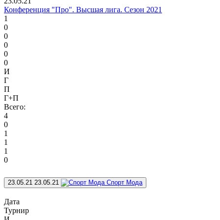
23.05.21
Конференция "Про". Высшая лига. Сезон 2021
1
0
0
0
0
0
И
Г
П
Г+П
Всего:
4
0
1
1
1
0
23.05.21
23.05.21
Спорт Мода
Дата
Турнир
И