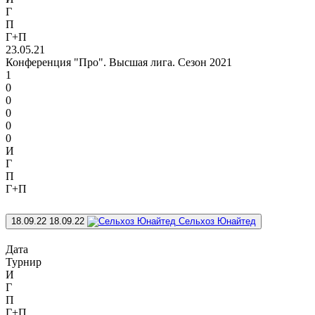
Г
П
Г+П
23.05.21
Конференция "Про". Высшая лига. Сезон 2021
1
0
0
0
0
0
И
Г
П
Г+П
18.09.22
18.09.22
Сельхоз Юнайтед
Дата
Турнир
И
Г
П
Г+П