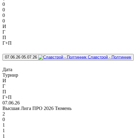
0
0
0
0
И
Г
П
Г+П
07.06.26
05.07.26
Славстрой - Полтинник
Дата
Турнир
И
Г
П
Г+П
07.06.26
Высшая Лига ПРО 2026 Тюмень
2
0
1
1
1