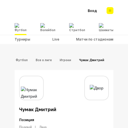
Вход
Футбол
Волейбол
Стритбол
Шахматы
Турниры
Live
Матчи по стадионам
Футбол
Все о лиге
Игроки
Чумак Дмитрий
Чумак Дмитрий
Позиция
Полевой
Двор