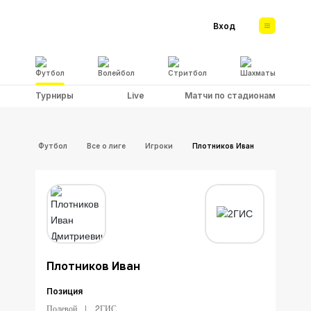
Вход
Футбол
Волейбол
Стритбол
Шахматы
Турниры
Live
Матчи по стадионам
Футбол
Все о лиге
Игроки
Плотников Иван
Плотников Иван
Позиция
Полевой
2ГИС