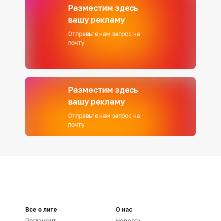
Разместим здесь
вашу рекламу
Отправьте нам запрос на
почту
Разместим здесь
вашу рекламу
Отправьте нам запрос на
почту
Все о лиге
О нас
Регламент
Новости