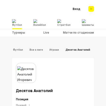
Вход
Футбол
Волейбол
Стритбол
Шахматы
Турниры
Live
Матчи по стадионам
Футбол
Все о лиге
Игроки
Десятов Анатолий
Десятов Анатолий
Позиция
Полевой