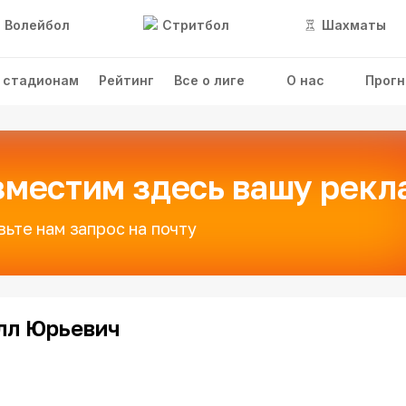
Волейбол
Стритбол
Шахматы
 стадионам
Рейтинг
Все о лиге
О нас
Прогн
зместим здесь вашу рекл
вьте нам запрос на почту
лл Юрьевич