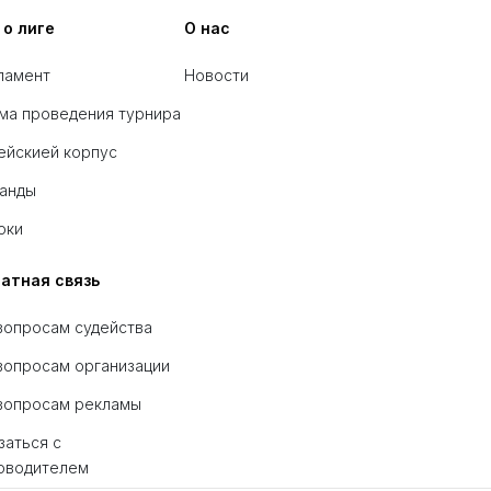
 о лиге
О нас
ламент
Новости
ма проведения турнира
ейскией корпус
анды
оки
атная связь
вопросам судейства
вопросам организации
вопросам рекламы
заться с
оводителем