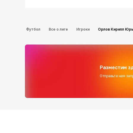
Футбол
Все о лиге
Игроки
Орлов Кирилл Юр
Разместим зд
Отправьте нам зап