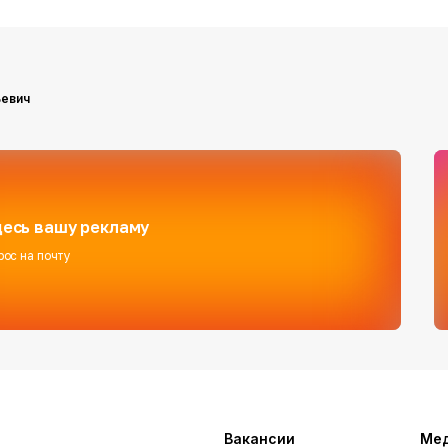
ьевич
есь вашу рекламу
рос на почту
Вакансии
Ме