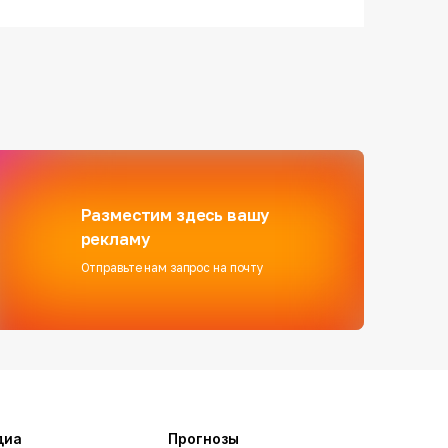
Разместим здесь вашу
рекламу
Отправьте нам запрос на почту
диа
Прогнозы