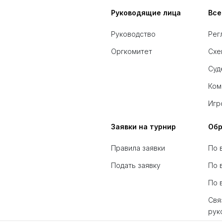
Руководящие лица
Все
Руководство
Рег
Оргкомитет
Схе
Суд
Ком
Игр
Заявки на турнир
Обр
Правила заявки
По 
Подать заявку
По 
По 
Свя
рук