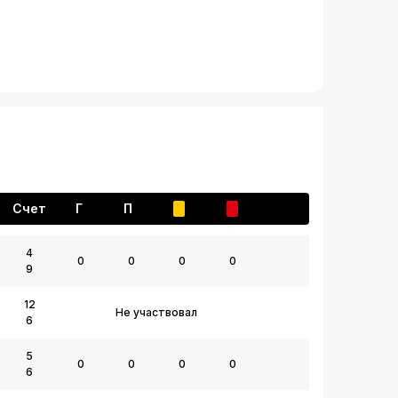
Счет
Г
П
4
0
0
0
0
9
12
Не участвовал
6
5
0
0
0
0
6