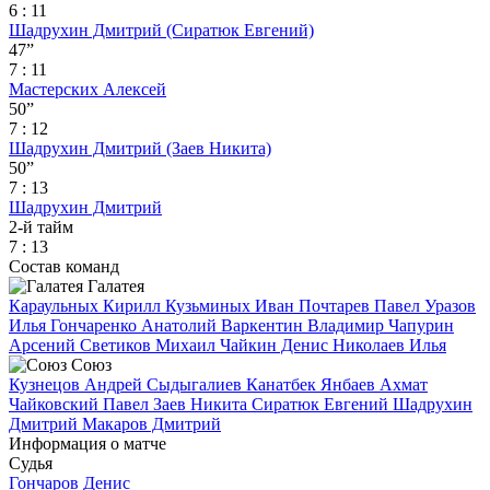
6 : 11
Шадрухин Дмитрий
(Сиратюк Евгений)
47”
7 : 11
Мастерских Алексей
50”
7 : 12
Шадрухин Дмитрий
(Заев Никита)
50”
7 : 13
Шадрухин Дмитрий
2-й тайм
7 : 13
Состав команд
Галатея
Караульных Кирилл
Кузьминых Иван
Почтарев Павел
Уразов
Илья
Гончаренко Анатолий
Варкентин Владимир
Чапурин
Арсений
Светиков Михаил
Чайкин Денис
Николаев Илья
Союз
Кузнецов Андрей
Сыдыгалиев Канатбек
Янбаев Ахмат
Чайковский Павел
Заев Никита
Сиратюк Евгений
Шадрухин
Дмитрий
Макаров Дмитрий
Информация о матче
Судья
Гончаров Денис