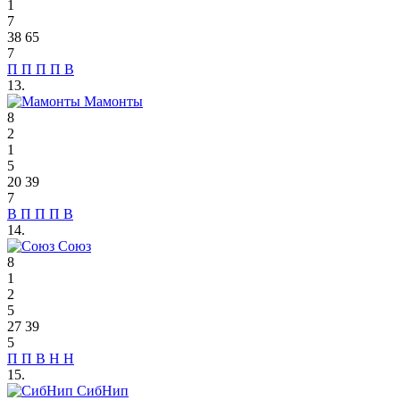
1
7
38
65
7
П
П
П
П
В
13.
Мамонты
8
2
1
5
20
39
7
В
П
П
П
В
14.
Союз
8
1
2
5
27
39
5
П
П
В
Н
Н
15.
СибНип