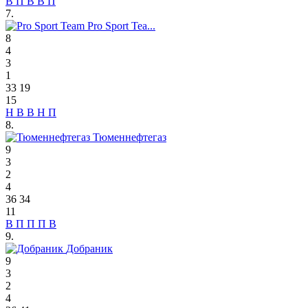
В
П
В
В
П
7.
Pro Sport Tea...
8
4
3
1
33
19
15
Н
В
В
Н
П
8.
Тюменнефтегаз
9
3
2
4
36
34
11
В
П
П
П
В
9.
Добраник
9
3
2
4