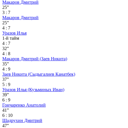
Макаров Дмитрий
25”
3 : 7
Макаров Дмитрий
25”
4 : 7
Уразов Илья
1-й тайм
4 : 7
32”
4 : 8
Макаров Дмитрий
(Заев Никита)
35”
4 : 9
Заев Никита
(Сыдыгалиев Канатбек)
37”
5 : 9
Уразов Илья
(Кузьминых Иван)
39”
6 : 9
Гончаренко Анатолий
41”
6 : 10
Шадрухин Дмитрий
47”