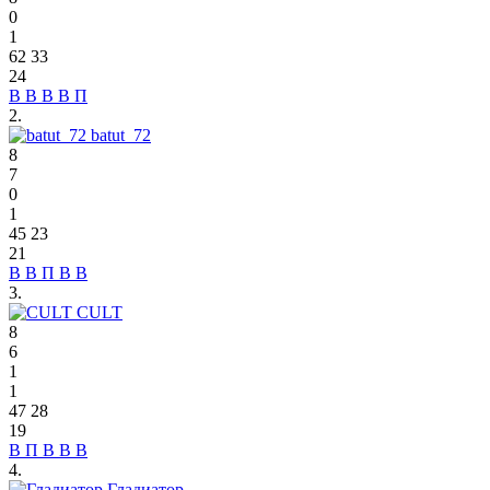
0
1
62
33
24
В
В
В
В
П
2.
batut_72
8
7
0
1
45
23
21
В
В
П
В
В
3.
CULT
8
6
1
1
47
28
19
В
П
В
В
В
4.
Гладиатор