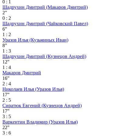
0 : 1
Шадрухин Дмитрий
(Макаров Дмитрий)
2”
0 : 2
Шадрухин Дмитрий
(Чайковский Павел)
6”
1 : 2
Уразов Илья
(Кузьминых Иван)
8”
1 : 3
Шадрухин Дмитрий
(Кузнецов Андрей)
12”
1 : 4
Макаров Дмитрий
16”
2 : 4
Николаев Илья
(Уразов Илья)
17”
2 : 5
Сиратюк Евгений
(Кузнецов Андрей)
17”
3 : 5
Варкентин Владимир
(Уразов Илья)
22”
3 : 6