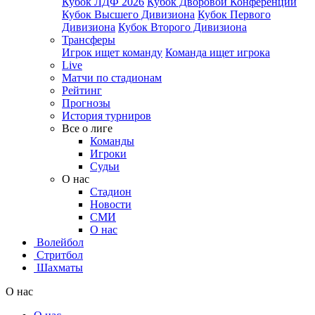
Кубок ЛДФ 2026
Кубок Дворовой Конференции
Кубок Высшего Дивизиона
Кубок Первого
Дивизиона
Кубок Второго Дивизиона
Трансферы
Игрок ищет команду
Команда ищет игрока
Live
Матчи по стадионам
Рейтинг
Прогнозы
История турниров
Все о лиге
Команды
Игроки
Судьи
О нас
Стадион
Новости
СМИ
О нас
Волейбол
Стритбол
Шахматы
О нас