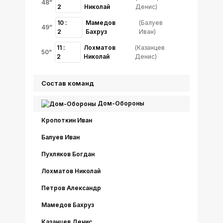
48”
2
Николай
Денис)
10 :
Мамедов
(Балуев
49”
2
Бахруз
Иван)
11 :
Лохматов
(Казанцев
50”
2
Николай
Денис)
Состав команд
Дом-Обороны
Кропоткин Иван
Балуев Иван
Пухляков Богдан
Лохматов Николай
Петров Александр
Мамедов Бахруз
Казанцев Денис