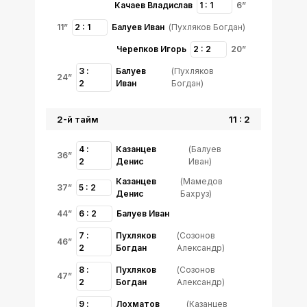
Качаев Владислав
1 : 1
6”
11”
2 : 1
Балуев Иван
(Пухляков Богдан)
Черепков Игорь
2 : 2
20”
3 :
Балуев
(Пухляков
24”
2
Иван
Богдан)
2-й тайм
11 : 2
4 :
Казанцев
(Балуев
36”
2
Денис
Иван)
Казанцев
(Мамедов
37”
5 : 2
Денис
Бахруз)
44”
6 : 2
Балуев Иван
7 :
Пухляков
(Созонов
46”
2
Богдан
Александр)
8 :
Пухляков
(Созонов
47”
2
Богдан
Александр)
9 :
Лохматов
(Казанцев