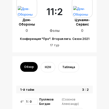
11:2
Дом-
Цунами-
Обороны
Сервис
0
Фолы
0
Конференция "Про". Вторая лига. Сезон 2021
17 тур
Обзор
H2H
Таблица
1-й тайм
3 : 2
Пухляков
(Созонов
4”
1 : 0
Богдан
Александр)