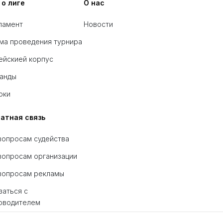
 о лиге
О нас
ламент
Новости
ма проведения турнира
ейскией корпус
анды
оки
атная связь
вопросам судейства
вопросам организации
вопросам рекламы
заться с
оводителем