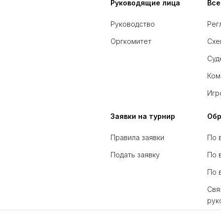
Руководящие лица
Все
Руководство
Рег
Оргкомитет
Схе
Суд
Ком
Игр
Заявки на турнир
Обр
Правила заявки
По 
Подать заявку
По 
По 
Свя
рук