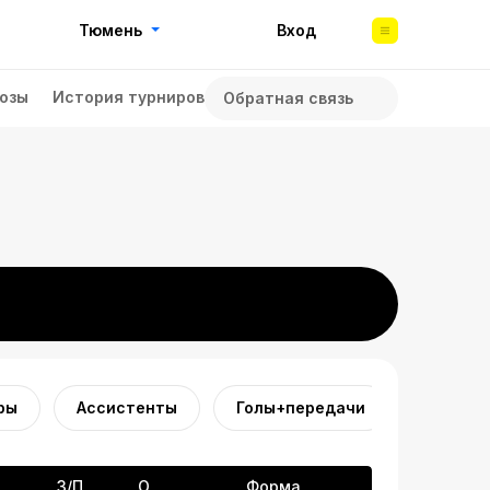
Тюмень
Вход
озы
История турниров
Обратная связь
ры
Ассистенты
Голы+передачи
П
З/П
О
Форма