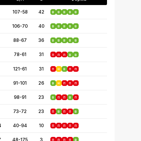
4
107-58
42
В
В
В
В
В
4
106-70
40
В
В
В
В
В
6
88-67
36
В
В
В
В
В
7
78-61
31
П
П
П
В
В
7
121-61
31
П
Н
В
П
П
8
91-101
26
В
Н
П
П
П
9
98-91
23
В
П
П
В
П
9
73-72
23
П
В
П
П
В
4
40-94
10
П
П
П
П
П
7
48-175
3
П
П
П
П
В