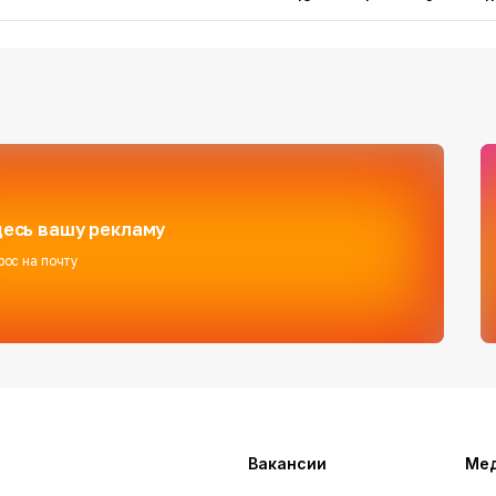
есь вашу рекламу
рос на почту
Вакансии
Ме