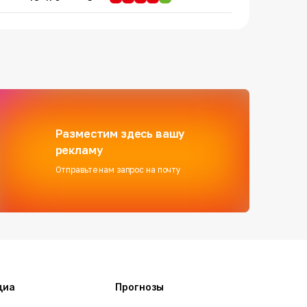
Разместим здесь вашу
рекламу
Отправьте нам запрос на почту
диа
Прогнозы