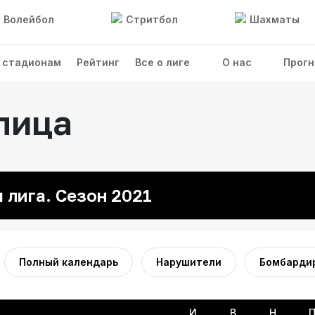
Волейбол
Стритбол
Шахматы
 стадионам
Рейтинг
Все о лиге
О нас
Прогн
лица
 лига. Сезон 2021
Полный календарь
Нарушители
Бомбарди
И
В
Н