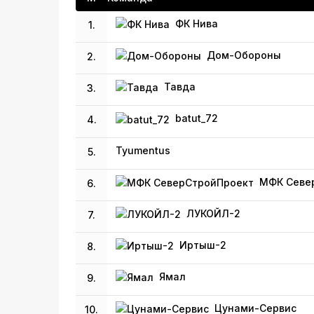
ФК Нива
1.
Дом-Обороны
2.
Тавда
3.
batut_72
4.
Tyumentus
5.
МФК Севе
6.
ЛУКОЙЛ-2
7.
Иртыш-2
8.
Ямал
9.
Цунами-Сервис
10.