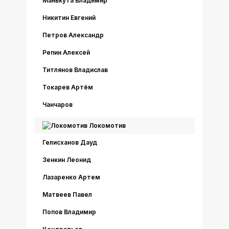
Манькута Владимир
Никитин Евгений
Петров Александр
Репин Алексей
Титлянов Владислав
Токарев Артём
Чанчаров
Локомотив
Гелисханов Дауд
Зенкин Леонид
Лазаренко Артем
Матвеев Павел
Попов Владимир