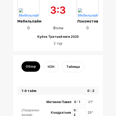
3:3
Мебельлайм
Локомотив
0
Фолы
0
Кубок Третьей лиги 2025
2 тур
Обзор
H2H
Таблица
1-й тайм
0 : 2
Матвеев Павел
0 : 1
21”
(Лазаренко
0 :
Кондратьев
25”
Артем)
2