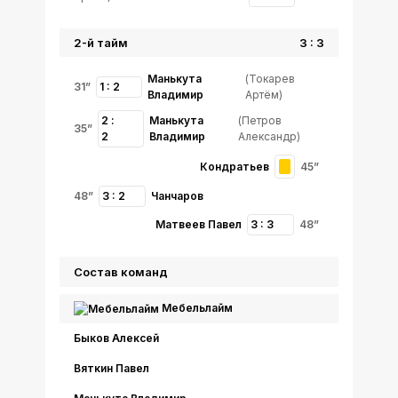
2-й тайм
3 : 3
Манькута
(Токарев
31”
1 : 2
Владимир
Артём)
2 :
Манькута
(Петров
35”
2
Владимир
Александр)
Кондратьев
45”
48”
3 : 2
Чанчаров
Матвеев Павел
3 : 3
48”
Состав команд
Мебельлайм
Быков Алексей
Вяткин Павел