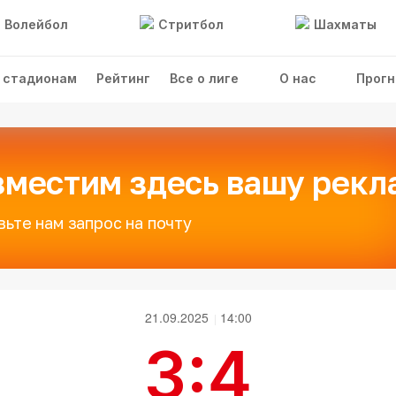
Волейбол
Стритбол
Шахматы
 стадионам
Рейтинг
Все о лиге
О нас
Прогн
зместим здесь вашу рекл
вьте нам запрос на почту
21.09.2025
14:00
3:4