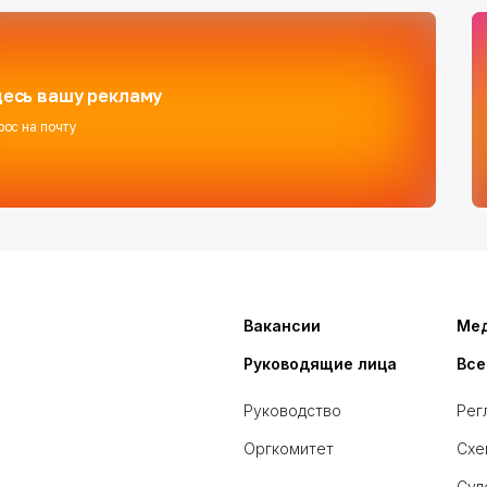
есь вашу рекламу
рос на почту
Вакансии
Ме
Руководящие лица
Все
Руководство
Рег
Оргкомитет
Схе
Суд