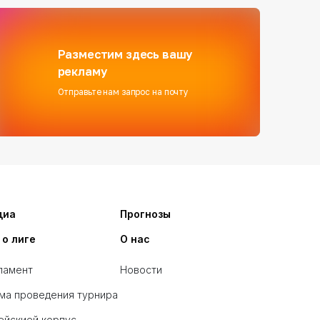
Разместим здесь вашу
рекламу
Отправьте нам запрос на почту
диа
Прогнозы
 о лиге
О нас
ламент
Новости
ма проведения турнира
ейскией корпус