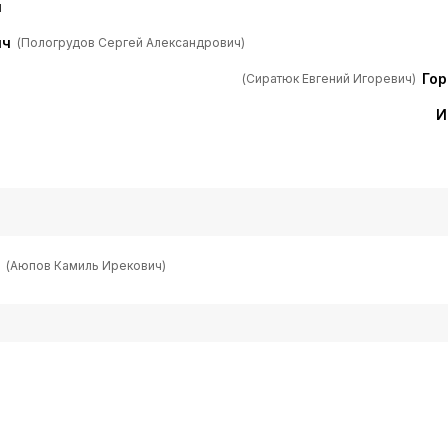
ч
ич
(Пологрудов Сергей Александрович)
Гор
(Сиратюк Евгений Игоревич)
И
(Аюпов Камиль Ирекович)