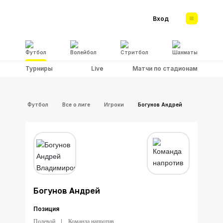
Вход
Футбол
Волейбол
Стритбол
Шахматы
Турниры
Live
Матчи по стадионам
Футбол
Все о лиге
Игроки
Богунов Андрей
Богунов Андрей
Позиция
Полевой
Команда напротив