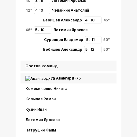
40”
3 : 9
Летемин Ярослав
42”
4 : 9
Чепайкин Анатолий
Бебишев Александр
4 : 10
45”
46”
5 : 10
Летемин Ярослав
Суровцев Владимир
5 : 11
50”
Бебишев Александр
5 : 12
50”
Состав команд
Авангард-75
Кожемяченко Никита
Копылов Роман
Кузин Иван
Летемин Ярослав
Патрушин Фаим